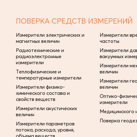
ПОВЕРКА СРЕДСТВ ИЗМЕРЕНИЙ
Измерители электрических и
Измерители вре
магнитных величин
частоты
Радиотехнические и
Измерители дав
радиоэлектронные
вакуумных изме
измерители
Измерители ме
Теплофизические и
величин
температурные измерители
Измерители ге
Измерители физико-
величин
химического состава и
Оптико-физиче
свойств веществ
измерители
Измерители акустических
Медицинского 
величин
Поверка геоде
Измерители параметров
потока, расхода, уровня,
объема веществ