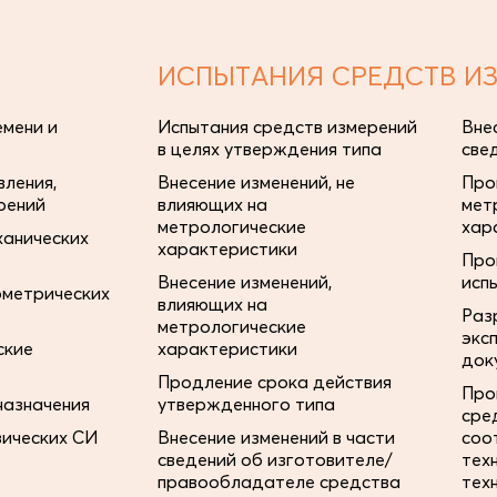
ИСПЫТАНИЯ СРЕДСТВ И
мени и
Испытания средств измерений
Вне
в целях утверждения типа
све
ления,
Внесение изменений, не
Про
рений
влияющих на
мет
метрологические
хар
ханических
характеристики
Про
Внесение изменений,
исп
ометрических
влияющих на
Раз
метрологические
экс
ские
характеристики
док
Продление срока действия
Про
назначения
утвержденного типа
сре
зических СИ
Внесение изменений в части
соо
сведений об изготовителе/
тех
правообладателе средства
тех