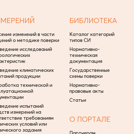
ЗМЕРЕНИЙ
БИБЛИОТЕКА
сение изменений в части
Каталог категорий
дений о методике поверки
типов СИ
ведение исследований
Нормативно-
рологических
техническая
актеристик
документация
ведение климатических
Государственные
ытаний продукции
схемы поверки
работка технической и
Нормативно-
плуатационной
правовые акты
ументации
Статьи
ведение испытаний
дств измерений на
тветствие требованиям
О ПОРТАЛЕ
нических условий или
нического задания
Партнерам