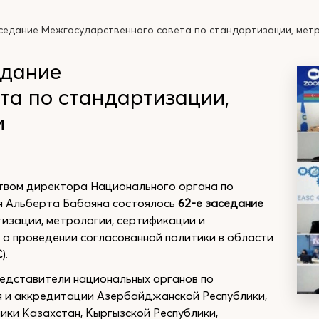
седание Межгосударственного совета по стандартизации, мет
едание
та по стандартизации,
и
твом директора Национального органа по
я Альберта Бабаяна состоялось
62-е заседание
изации, метрологии, сертификации и
о проведении согласованной политики в области
С
).
редставители национальных органов по
я и аккредитации Азербайджанской Республики,
лики Казахстан, Кыргызской Республики,