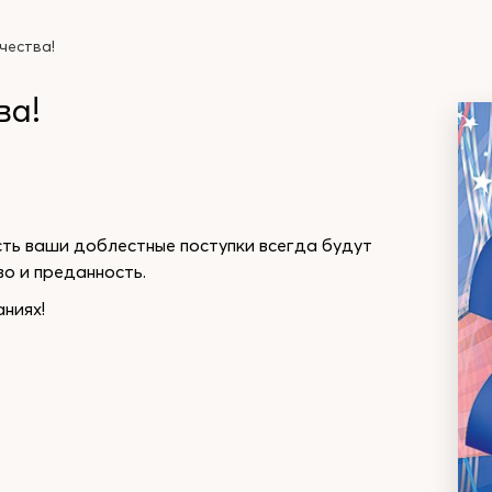
чества!
ва!
сть ваши доблестные поступки всегда будут
во и преданность.
аниях!