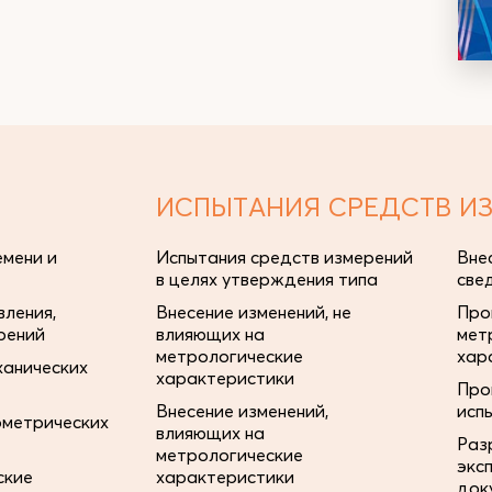
ИСПЫТАНИЯ СРЕДСТВ И
мени и
Испытания средств измерений
Вне
в целях утверждения типа
све
ления,
Внесение изменений, не
Про
рений
влияющих на
мет
метрологические
хар
ханических
характеристики
Про
Внесение изменений,
исп
ометрических
влияющих на
Раз
метрологические
экс
ские
характеристики
док