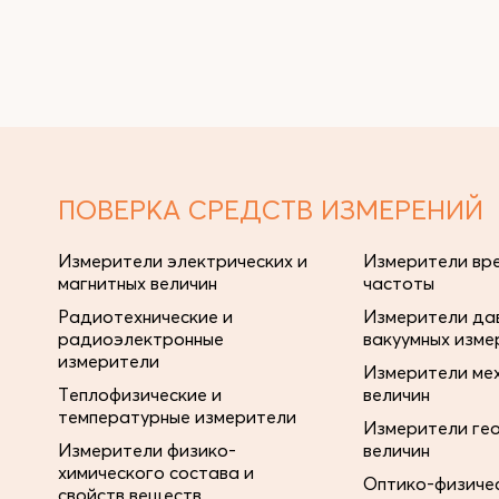
ПОВЕРКА СРЕДСТВ ИЗМЕРЕНИЙ
Измерители электрических и
Измерители вре
магнитных величин
частоты
Радиотехнические и
Измерители дав
радиоэлектронные
вакуумных изме
измерители
Измерители ме
Теплофизические и
величин
температурные измерители
Измерители ге
Измерители физико-
величин
химического состава и
Оптико-физиче
свойств веществ