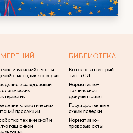
ЗМЕРЕНИЙ
БИБЛИОТЕКА
сение изменений в части
Каталог категорий
дений о методике поверки
типов СИ
ведение исследований
Нормативно-
рологических
техническая
актеристик
документация
ведение климатических
Государственные
ытаний продукции
схемы поверки
работка технической и
Нормативно-
плуатационной
правовые акты
ументации