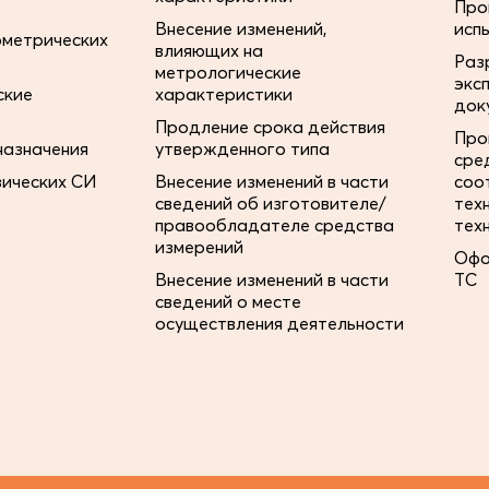
Про
Внесение изменений,
исп
ометрических
влияющих на
Раз
метрологические
экс
ские
характеристики
док
Продление срока действия
Про
назначения
утвержденного типа
сре
зических СИ
Внесение изменений в части
соо
сведений об изготовителе/
тех
правообладателе средства
тех
измерений
Офо
Внесение изменений в части
ТС
сведений о месте
осуществления деятельности