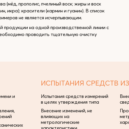
ва (мёд, прополис, пчелиный воск; жиры и воск
, икра); красители (кармин и гуанин). В список
примеров не является исчерпывающим.
ой продукции на одной производственной линии с
необходимо проводить тщательную очистку
ИСПЫТАНИЯ СРЕДСТВ И
мени и
Испытания средств измерений
Вне
в целях утверждения типа
све
ления,
Внесение изменений, не
Про
рений
влияющих на
мет
метрологические
хар
ханических
характеристики