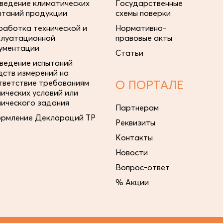
ведение климатических
Государственные
ытаний продукции
схемы поверки
работка технической и
Нормативно-
плуатационной
правовые акты
ументации
Статьи
ведение испытаний
дств измерений на
тветствие требованиям
О ПОРТАЛЕ
нических условий или
нического задания
Партнерам
рмление Деклараций ТР
Реквизиты
Контакты
Новости
Вопрос-ответ
% Акции