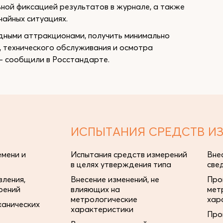
ьной фиксацией результатов в журнале, а также
чайных ситуациях.
дными аттракционами, получить минимально
, технического обслуживания и осмотра
— сообщили в Росстандарте.
ИСПЫТАНИЯ СРЕДСТВ И
мени и
Испытания средств измерений
Вне
в целях утверждения типа
све
ления,
Внесение изменений, не
Про
рений
влияющих на
мет
метрологические
хар
ханических
характеристики
Про