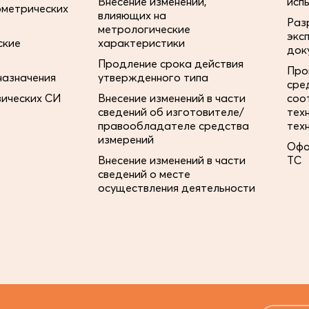
Внесение изменений,
исп
ометрических
влияющих на
Раз
метрологические
экс
ские
характеристики
док
Продление срока действия
Про
назначения
утвержденного типа
сре
зических СИ
Внесение изменений в части
соо
сведений об изготовителе/
тех
правообладателе средства
тех
измерений
Офо
Внесение изменений в части
ТС
сведений о месте
осуществления деятельности