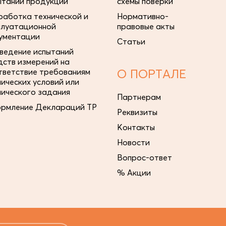
ытаний продукции
схемы поверки
работка технической и
Нормативно-
плуатационной
правовые акты
ументации
Статьи
ведение испытаний
дств измерений на
тветствие требованиям
О ПОРТАЛЕ
нических условий или
нического задания
Партнерам
рмление Деклараций ТР
Реквизиты
Контакты
Новости
Вопрос-ответ
% Акции