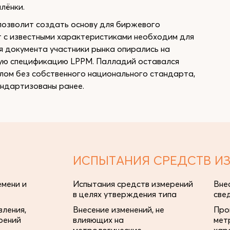
лёнки.
 позволит создать основу для биржевого
 с известными характеристиками необходим для
я документа участники рынка опирались на
ную спецификацию LPPM. Палладий оставался
лом без собственного национального стандарта,
андартизованы ранее.
ИСПЫТАНИЯ СРЕДСТВ И
мени и
Испытания средств измерений
Вне
в целях утверждения типа
све
ления,
Внесение изменений, не
Про
рений
влияющих на
мет