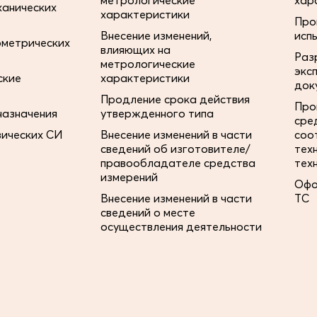
метрологические
хар
ханических
характеристики
Про
Внесение изменений,
исп
ометрических
влияющих на
Раз
метрологические
экс
ские
характеристики
док
Продление срока действия
Про
назначения
утвержденного типа
сре
зических СИ
Внесение изменений в части
соо
сведений об изготовителе/
тех
правообладателе средства
тех
измерений
Офо
Внесение изменений в части
ТС
сведений о месте
осуществления деятельности