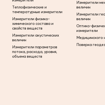
измерители
Измерители ме
Теплофизические и
величин
температурные измерители
Измерители ге
Измерители физико-
величин
химического состава и
Оптико-физиче
свойств веществ
измерители
Измерители акустических
Медицинского 
величин
Поверка геоде
Измерители параметров
потока, расхода, уровня,
объема веществ