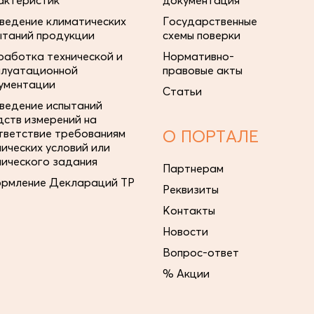
актеристик
документация
ведение климатических
Государственные
ытаний продукции
схемы поверки
работка технической и
Нормативно-
плуатационной
правовые акты
ументации
Статьи
ведение испытаний
дств измерений на
тветствие требованиям
О ПОРТАЛЕ
нических условий или
нического задания
Партнерам
рмление Деклараций ТР
Реквизиты
Контакты
Новости
Вопрос-ответ
% Акции