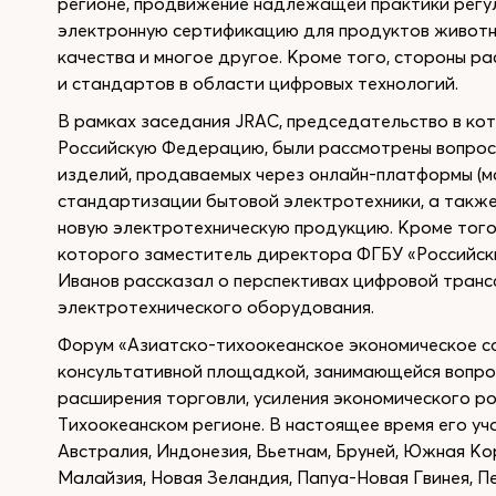
регионе, продвижение надлежащей практики регул
электронную сертификацию для продуктов животн
качества и многое другое. Кроме того, стороны р
и стандартов в области цифровых технологий.
В рамках заседания JRAC, председательство в ко
Российскую Федерацию, были рассмотрены вопрос
изделий, продаваемых через онлайн-платформы (ма
стандартизации бытовой электротехники, а такж
новую электротехническую продукцию. Кроме того,
которого заместитель директора ФГБУ «Российск
Иванов рассказал о перспективах цифровой тран
электротехнического оборудования.
Форум «Азиатско-тихоокеанское экономическое с
консультативной площадкой, занимающейся вопрос
расширения торговли, усиления экономического ро
Тихоокеанском регионе. В настоящее время его уча
Австралия, Индонезия, Вьетнам, Бруней, Южная Кор
Малайзия, Новая Зеландия, Папуа-Новая Гвинея, Пе