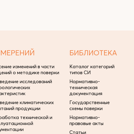
ЗМЕРЕНИЙ
БИБЛИОТЕКА
сение изменений в части
Каталог категорий
дений о методике поверки
типов СИ
ведение исследований
Нормативно-
рологических
техническая
актеристик
документация
ведение климатических
Государственные
ытаний продукции
схемы поверки
работка технической и
Нормативно-
плуатационной
правовые акты
ументации
Статьи