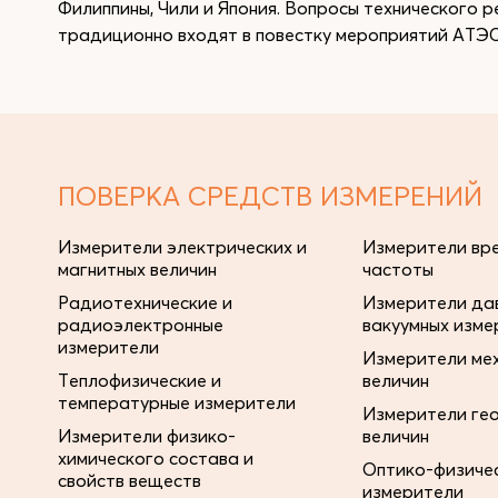
Филиппины, Чили и Япония. Вопросы технического 
традиционно входят в повестку мероприятий АТЭС
ПОВЕРКА СРЕДСТВ ИЗМЕРЕНИЙ
Измерители электрических и
Измерители вре
магнитных величин
частоты
Радиотехнические и
Измерители дав
радиоэлектронные
вакуумных изме
измерители
Измерители ме
Теплофизические и
величин
температурные измерители
Измерители ге
Измерители физико-
величин
химического состава и
Оптико-физиче
свойств веществ
измерители