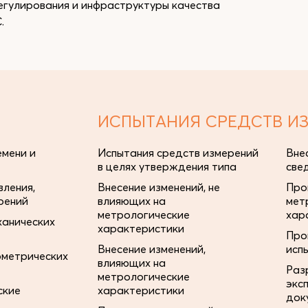
регулирования и инфраструктуры качества
.
ИСПЫТАНИЯ СРЕДСТВ И
мени и
Испытания средств измерений
Вне
в целях утверждения типа
све
ления,
Внесение изменений, не
Про
рений
влияющих на
мет
метрологические
хар
ханических
характеристики
Про
Внесение изменений,
исп
ометрических
влияющих на
Раз
метрологические
экс
ские
характеристики
док