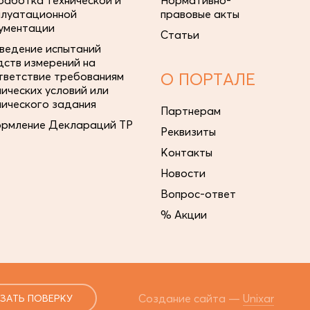
работка технической и
Нормативно-
плуатационной
правовые акты
ументации
Статьи
ведение испытаний
дств измерений на
тветствие требованиям
О ПОРТАЛЕ
нических условий или
нического задания
Партнерам
рмление Деклараций ТР
Реквизиты
Контакты
Новости
Вопрос-ответ
% Акции
Создание сайта —
Unixar
ЗАТЬ ПОВЕРКУ