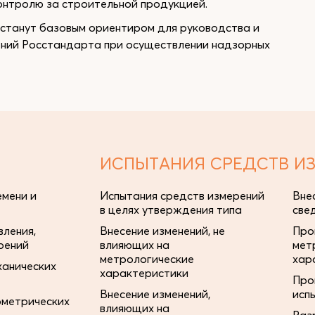
онтролю за строительной продукцией.
станут базовым ориентиром для руководства и
ений Росстандарта при осуществлении надзорных
ИСПЫТАНИЯ СРЕДСТВ И
мени и
Испытания средств измерений
Вне
в целях утверждения типа
све
ления,
Внесение изменений, не
Про
рений
влияющих на
мет
метрологические
хар
ханических
характеристики
Про
Внесение изменений,
исп
ометрических
влияющих на