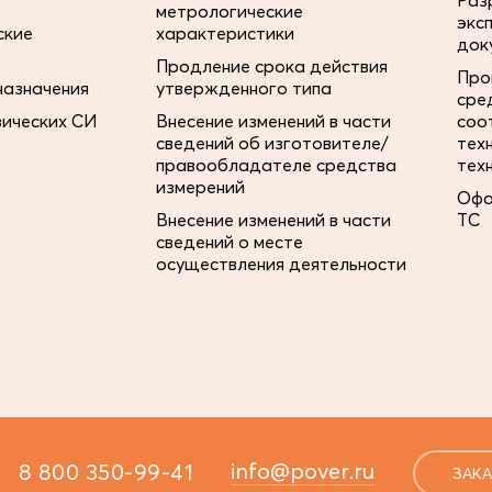
Раз
метрологические
экс
ские
характеристики
док
Продление срока действия
Про
назначения
утвержденного типа
сре
зических СИ
Внесение изменений в части
соо
сведений об изготовителе/
тех
правообладателе средства
тех
измерений
Офо
Внесение изменений в части
ТС
сведений о месте
осуществления деятельности
info@pover.ru
8 800 350-99-41
ЗАКА