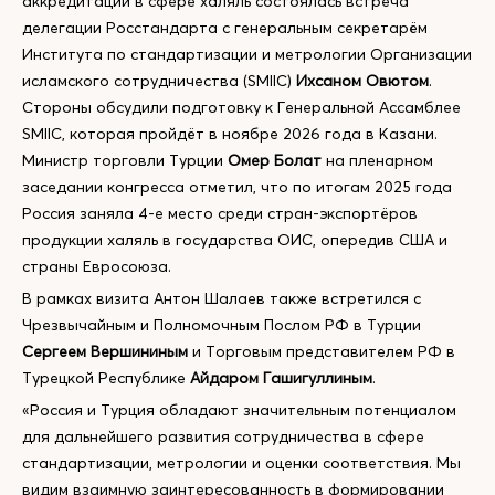
аккредитации в сфере халяль состоялась встреча
делегации Росстандарта с генеральным секретарём
Института по стандартизации и метрологии Организации
исламского сотрудничества (SMIIC)
Ихсаном Овютом
.
Стороны обсудили подготовку к Генеральной Ассамблее
SMIIC, которая пройдёт в ноябре 2026 года в Казани.
Министр торговли Турции
Омер Болат
на пленарном
заседании конгресса отметил, что по итогам 2025 года
Россия заняла 4-е место среди стран-экспортёров
продукции халяль в государства ОИС, опередив США и
страны Евросоюза.
В рамках визита Антон Шалаев также встретился с
Чрезвычайным и Полномочным Послом РФ в Турции
Сергеем Вершининым
и Торговым представителем РФ в
Турецкой Республике
Айдаром Гашигуллиным
.
«Россия и Турция обладают значительным потенциалом
для дальнейшего развития сотрудничества в сфере
стандартизации, метрологии и оценки соответствия. Мы
видим взаимную заинтересованность в формировании