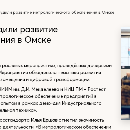
судили развитие метрологического обеспечения в Омске
дили развитие
ения в Омске
траслевых мероприятиях, проведённых дочерними
 Мероприятия объединила тематика развития
тозамещения и цифровой трансформации.
НИИМ им. Д.И. Менделеева и НИЦ ПМ – Ростест
трологическое обеспечение предприятий в
 опытом в рамках демо-дня Индустриального
ельная техника».
 Росстандарта
Илья Ершов
отметил значимость
р деятельности: «В метрологическом обеспечении