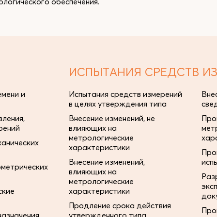
логического обеспечения.
ИСПЫТАНИЯ СРЕДСТВ И
мени и
Испытания средств измерений
Вне
в целях утверждения типа
све
ления,
Внесение изменений, не
Про
рений
влияющих на
мет
метрологические
хар
ханических
характеристики
Про
Внесение изменений,
исп
ометрических
влияющих на
Раз
метрологические
экс
ские
характеристики
док
Продление срока действия
Про
назначения
утвержденного типа