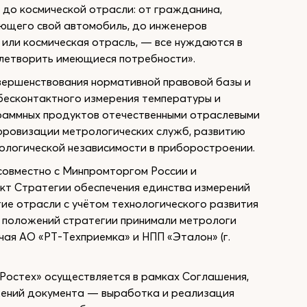
до космической отрасли: от гражданина,
яющего свой автомобиль, до инженеров
 или космическая отрасль, — все нуждаются в
влетворить имеющиеся потребности».
овершенствования нормативной правовой базы и
 бесконтактного измерения температуры и
раммных продуктов отечественными отраслевыми
фровизации метрологических служб, развитию
ологической независимости в приборостроении.
совместно с Минпромторгом России и
т Стратегии обеспечения единства измерений
тие отрасли с учётом технологического развития
е положений стратегии принимали метрологи
чая АО «РТ-Техприемка» и НПП «Эталон» (г.
Ростех» осуществляется в рамках Соглашения,
ожений документа — выработка и реализация