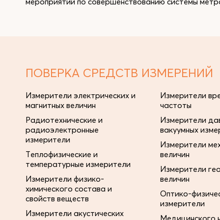
мероприятий по совершенствованию системы метро
ПОВЕРКА СРЕДСТВ ИЗМЕРЕНИЙ
Измерители электрических и
Измерители вре
магнитных величин
частоты
Радиотехнические и
Измерители дав
радиоэлектронные
вакуумных изме
измерители
Измерители ме
Теплофизические и
величин
температурные измерители
Измерители ге
Измерители физико-
величин
химического состава и
Оптико-физиче
свойств веществ
измерители
Измерители акустических
Медицинского 