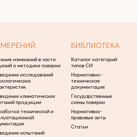
ЗМЕРЕНИЙ
БИБЛИОТЕКА
сение изменений в части
Каталог категорий
дений о методике поверки
типов СИ
ведение исследований
Нормативно-
рологических
техническая
актеристик
документация
ведение климатических
Государственные
ытаний продукции
схемы поверки
работка технической и
Нормативно-
плуатационной
правовые акты
ументации
Статьи
ведение испытаний