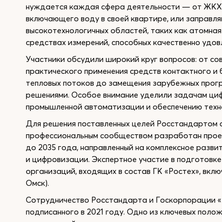
нуждается каждая сфера деятельности — от ЖКХ 
включающего воду в своей квартире, или заправл
высокотехнологичных областей, таких как атомная
средствах измерений, способных качественно удо
Участники обсудили широкий круг вопросов: от с
практического применения средств контактного и
тепловых потоков до замещения зарубежных прог
решениями. Особое внимание уделили задачам ци
промышленной автоматизации и обеспечению техн
Для решения поставленных целей Росстандартом 
профессиональным сообществом разработан проек
до 2035 года, направленный на комплексное разви
и цифровизации. Экспертное участие в подготовк
организаций, входящих в состав ГК «Ростех», вклю
Омск).
Сотрудничество Росстандарта и Госкорпорации «
подписанного в 2021 году. Одно из ключевых пол