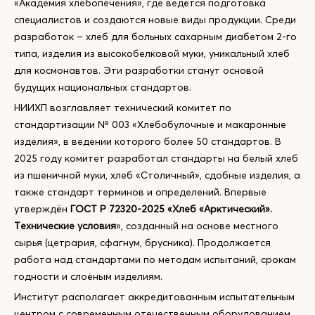
«Академия хлебопечения», где ведётся подготовка
специалистов и создаются новые виды продукции. Среди
разработок – хлеб для больных сахарным диабетом 2-го
типа, изделия из высокобелковой муки, уникальный хлеб
для космонавтов. Эти разработки станут основой
будущих национальных стандартов.
НИИХП возглавляет технический комитет по
стандартизации № 003 «Хлебобулочные и макаронные
изделия», в ведении которого более 50 стандартов. В
2025 году комитет разработал стандарты на белый хлеб
из пшеничной муки, хлеб «Столичный», сдобные изделия, а
также стандарт терминов и определений. Впервые
утверждён
ГОСТ Р 72320-2025 «Хлеб «Арктический».
Технические условия
», созданный на основе местного
сырья (цетрария, сфагнум, брусника). Продолжается
работа над стандартами по методам испытаний, срокам
годности и слоёным изделиям.
Институт располагает аккредитованным испытательным
центром с современным отечественным оборудованием,