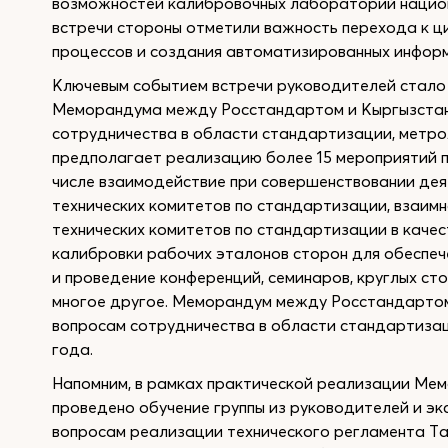
возможностей калибровочных лабораторий национа
встречи стороны отметили важность перехода к ц
процессов и создания автоматизированных информ
Ключевым событием встречи руководителей стало
Меморандума между Росстандартом и Кыргызстан
сотрудничества в области стандартизации, метро
предполагает реализацию более 15 мероприятий п
числе взаимодействие при совершенствовании де
технических комитетов по стандартизации, взаим
технических комитетов по стандартизации в качес
калибровки рабочих эталонов сторон для обеспеч
и проведение конференций, семинаров, круглых ст
многое другое. Меморандум между Росстандартом
вопросам сотрудничества в области стандартизац
года.
Напомним, в рамках практической реализации Мем
проведено обучение группы из руководителей и э
вопросам реализации технического регламента Т