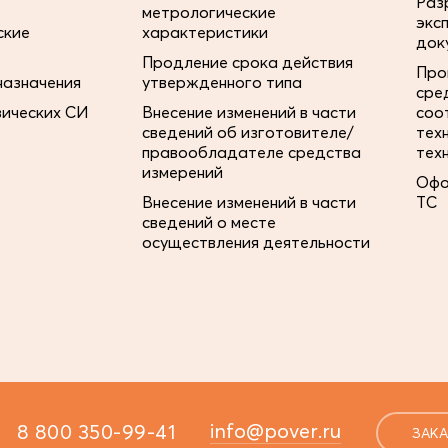
Раз
метрологические
экс
ские
характеристики
док
Продление срока действия
Про
назначения
утвержденного типа
сре
зических СИ
Внесение изменений в части
соо
сведений об изготовителе/
тех
правообладателе средства
тех
измерений
Офо
Внесение изменений в части
ТС
сведений о месте
осуществления деятельности
info@pover.ru
8 800 350-99-41
ЗАКА