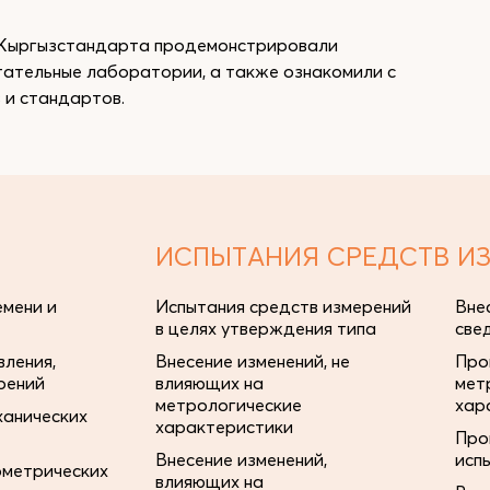
о Кыргызстандарта продемонстрировали
тательные лаборатории, а также ознакомили с
 и стандартов.
ИСПЫТАНИЯ СРЕДСТВ И
мени и
Испытания средств измерений
Вне
в целях утверждения типа
све
ления,
Внесение изменений, не
Про
рений
влияющих на
мет
метрологические
хар
ханических
характеристики
Про
Внесение изменений,
исп
ометрических
влияющих на