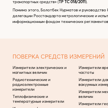
транспортных средств» (
ТР ТС 018/2011
).
Помимо этого, Болотбек Нурматов и руководств
делегации Росстандарта метрологические и испы
информационным фондом технических регламентов
ПОВЕРКА СРЕДСТВ ИЗМЕРЕНИЙ
Измерители электрических и
Измерители вре
магнитных величин
частоты
Радиотехнические и
Измерители дав
радиоэлектронные
вакуумных изме
измерители
Измерители ме
Теплофизические и
величин
температурные измерители
Измерители ге