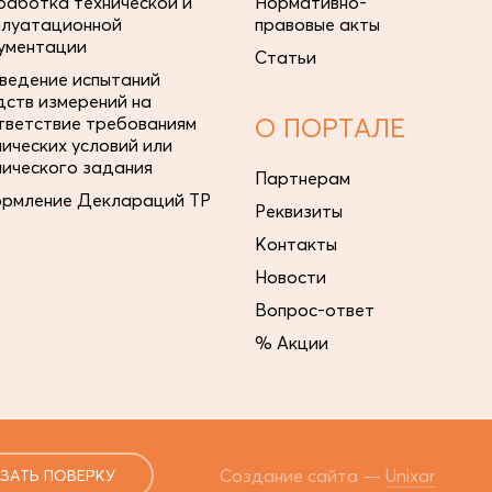
работка технической и
Нормативно-
плуатационной
правовые акты
ументации
Статьи
ведение испытаний
дств измерений на
тветствие требованиям
О ПОРТАЛЕ
нических условий или
нического задания
Партнерам
рмление Деклараций ТР
Реквизиты
Контакты
Новости
Вопрос-ответ
% Акции
Создание сайта —
Unixar
ЗАТЬ ПОВЕРКУ