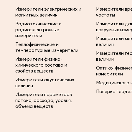
Измерители электрических и
Измерители вре
магнитных величин
частоты
Радиотехнические и
Измерители дав
радиоэлектронные
вакуумных изме
измерители
Измерители ме
Теплофизические и
величин
температурные измерители
Измерители ге
Измерители физико-
величин
химического состава и
Оптико-физиче
свойств веществ
измерители
Измерители акустических
Медицинского 
величин
Поверка геоде
Измерители параметров
потока, расхода, уровня,
объема веществ