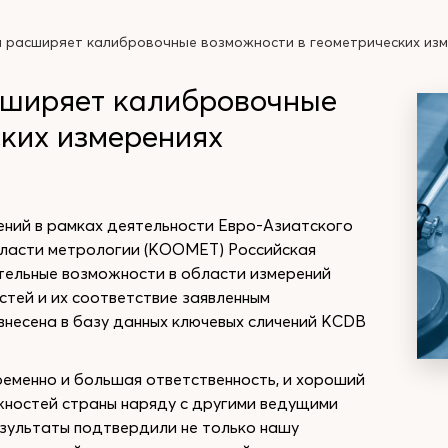
 расширяет калибровочные возможности в геометрических из
сширяет калибровочные
ских измерениях
ений в рамках деятельности Евро-Азиатского
бласти метрологии (КООМЕТ) Российская
ельные возможности в области измерений
стей и их соответствие заявленным
внесена в базу данных ключевых сличений KCDB
ременно и большая ответственность, и хороший
жностей страны наряду с другими ведущими
зультаты подтвердили не только нашу