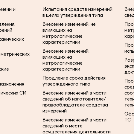
мени и
Испытания средств измерений
Вне
в целях утверждения типа
све
ления,
Внесение изменений, не
Про
рений
влияющих на
мет
метрологические
хар
ханических
характеристики
Про
Внесение изменений,
исп
ометрических
влияющих на
Раз
метрологические
экс
ские
характеристики
док
Продление срока действия
Про
назначения
утвержденного типа
сре
зических СИ
Внесение изменений в части
соо
сведений об изготовителе/
тех
правообладателе средства
тех
измерений
Офо
Внесение изменений в части
ТС
сведений о месте
осуществления деятельности