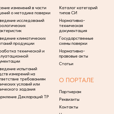
сение изменений в части
Каталог категорий
дений о методике поверки
типов СИ
ведение исследований
Нормативно-
рологических
техническая
актеристик
документация
ведение климатических
Государственные
ытаний продукции
схемы поверки
работка технической и
Нормативно-
плуатационной
правовые акты
ументации
Статьи
ведение испытаний
дств измерений на
тветствие требованиям
О ПОРТАЛЕ
нических условий или
нического задания
Партнерам
рмление Деклараций ТР
Реквизиты
Контакты