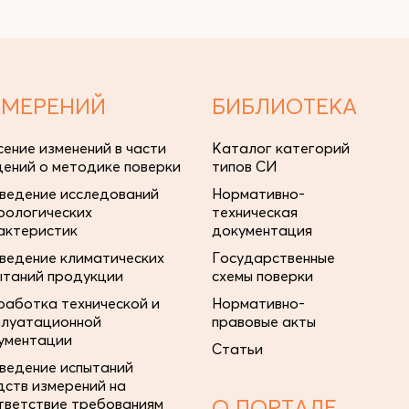
ЗМЕРЕНИЙ
БИБЛИОТЕКА
сение изменений в части
Каталог категорий
дений о методике поверки
типов СИ
ведение исследований
Нормативно-
рологических
техническая
актеристик
документация
ведение климатических
Государственные
ытаний продукции
схемы поверки
работка технической и
Нормативно-
плуатационной
правовые акты
ументации
Статьи
ведение испытаний
дств измерений на
тветствие требованиям
О ПОРТАЛЕ