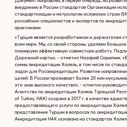
Документ направлен, в первую очередь, на развит
внедрению в России стандартов Организации исла
стандартизации и метрологии исламских стран (SM
российских специалистов и экспертов по аккредит
практиками.
«Турция является разработчиком и держателем ст
всем мире. Мы, со своей стороны, уделяем большо
планируем эффективную совместную работу. Подпи
Дорожной карты», - отметил Назарий Скрыпник. «
схемы аккредитации Халяль, в том числе по станд
задач для Росаккредитации. Развитие направлени
целей. В России проживает более 20 млн мусульман
это знак высокого качества», - отметил руководи
Агентство по аккредитации Халяль Турецкой Республ
of Turkey, HAK) создано в 2017 г. в качестве единс
предоставляющего услуги по аккредитации Халяль 
представления Турции в вопросах по аккредитац
Аккредитация HAK основана на стандартах Халяль