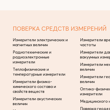
ПОВЕРКА СРЕДСТВ ИЗМЕРЕНИЙ
Измерители электрических и
Измерители вре
магнитных величин
частоты
Радиотехнические и
Измерители дав
радиоэлектронные
вакуумных изме
измерители
Измерители ме
Теплофизические и
величин
температурные измерители
Измерители ге
Измерители физико-
величин
химического состава и
Оптико-физиче
свойств веществ
измерители
Измерители акустических
Медицинского 
величин
Поверка геоде