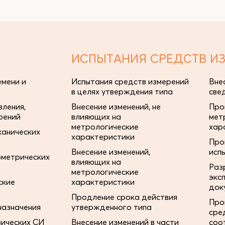
ИСПЫТАНИЯ СРЕДСТВ И
мени и
Испытания средств измерений
Вне
в целях утверждения типа
све
ления,
Внесение изменений, не
Про
рений
влияющих на
мет
метрологические
хар
ханических
характеристики
Про
Внесение изменений,
исп
ометрических
влияющих на
Раз
метрологические
экс
ские
характеристики
док
Продление срока действия
Про
назначения
утвержденного типа
сре
зических СИ
Внесение изменений в части
соо