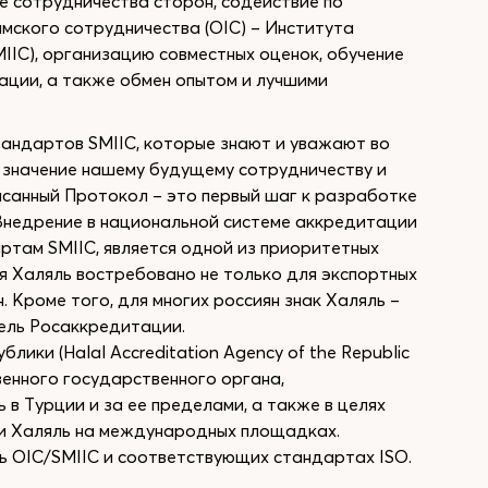
ие сотрудничества сторон, содействие по
мского сотрудничества (OIC) – Института
IIC), организацию совместных оценок, обучение
ации, а также обмен опытом и лучшими
андартов SMIIC, которые знают и уважают во
е значение нашему будущему сотрудничеству и
санный Протокол – это первый шаг к разработке
Внедрение в национальной системе аккредитации
артам SMIIC, является одной из приоритетных
я Халяль востребовано не только для экспортных
. Кроме того, для многих россиян знак Халяль –
тель Росаккредитации.
ики (Halal Accreditation Agency of the Republic
твенного государственного органа,
в Турции и за ее пределами, а также в целях
ии Халяль на международных площадках.
 OIC/SMIIC и соответствующих стандартах ISO.