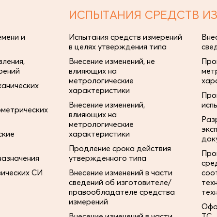
ИСПЫТАНИЯ СРЕДСТВ И
мени и
Испытания средств измерений
Вне
в целях утверждения типа
све
ления,
Внесение изменений, не
Про
рений
влияющих на
мет
метрологические
хар
ханических
характеристики
Про
Внесение изменений,
исп
ометрических
влияющих на
Раз
метрологические
экс
ские
характеристики
док
Продление срока действия
Про
назначения
утвержденного типа
сре
зических СИ
Внесение изменений в части
соо
сведений об изготовителе/
тех
правообладателе средства
тех
измерений
Офо
Внесение изменений в части
ТС