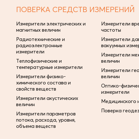
ПОВЕРКА СРЕДСТВ ИЗМЕРЕНИЙ
Измерители электрических и
Измерители вре
магнитных величин
частоты
Радиотехнические и
Измерители дав
радиоэлектронные
вакуумных изме
измерители
Измерители ме
Теплофизические и
величин
температурные измерители
Измерители ге
Измерители физико-
величин
химического состава и
Оптико-физиче
свойств веществ
измерители
Измерители акустических
Медицинского 
величин
Поверка геоде
Измерители параметров
потока, расхода, уровня,
объема веществ