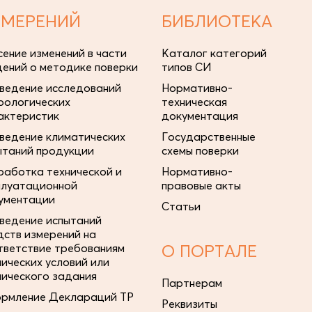
ЗМЕРЕНИЙ
БИБЛИОТЕКА
сение изменений в части
Каталог категорий
дений о методике поверки
типов СИ
ведение исследований
Нормативно-
рологических
техническая
актеристик
документация
ведение климатических
Государственные
ытаний продукции
схемы поверки
работка технической и
Нормативно-
плуатационной
правовые акты
ументации
Статьи
ведение испытаний
дств измерений на
тветствие требованиям
О ПОРТАЛЕ
нических условий или
нического задания
Партнерам
рмление Деклараций ТР
Реквизиты