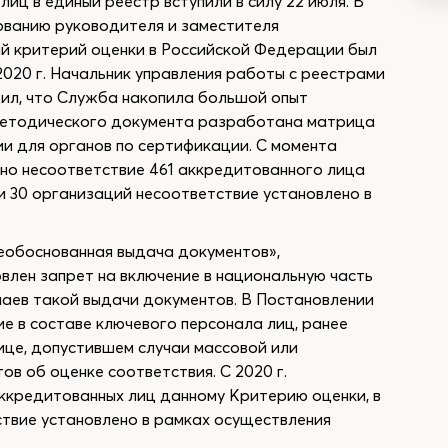
иц в единый реестр вступили в силу 22 июля. В
зованию руководителя и заместителя
й критерий оценки в Российской Федерации был
2020 г. Начальник управления работы с реестрами
ил, что Служба накопила большой опыт
 методического документа разработана матрица
и для органов по сертификации. С момента
ено несоответствие 461 аккредитованного лица
ии 30 организаций несоответствие установлено в
еобоснованная выдача документов»,
влен запрет на включение в национальную часть
учаев такой выдачи документов. В Постановлении
е в составе ключевого персонала лиц, ранее
ице, допустившем случаи массовой или
в об оценке соответствия. С 2020 г.
ккредитованных лиц данному Критерию оценки, в
ствие установлено в рамках осуществления