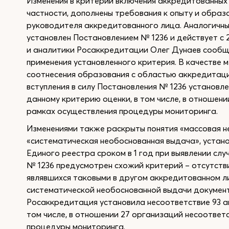
Изменения в критерии включения аккредитованных л
частности, дополнены требования к опыту и обра
руководителя аккредитованного лица. Аналогичны
установлен Постановлением № 1236 и действует с 
и аналитики Росаккредитации Олег Дунаев сообщ
применения установленного критерия. В качестве
соотнесения образования с областью аккредитаци
вступления в силу Постановления № 1236 установл
данному критерию оценки, в том числе, в отношен
рамках осуществления процедуры мониторинга.
Изменениями также раскрыты понятия «массовая н
«систематическая необоснованная выдача», устано
Единого реестра сроком в 1 год при выявлении сл
№ 1236 предусмотрен схожий критерий – отсутстви
являвшихся таковыми в другом аккредитованном л
систематической необоснованной выдачи документо
Росаккредитация установила несоответствие 93 а
том числе, в отношении 27 организаций несоответ
процедуры мониторинга.