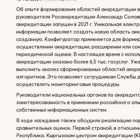
Об опыте формирования областей аккредитации в
руководителя Росаккредитации Александр Соловь
аккредитации запущен в 2021 г. Уникальная элект
информации позволяет создать новую область ак
созданную. Конфигуратор применяется для форми
осуществлении аккредитации, расширении или со
периодической оценке. В настоящее время с испо
аккредитации оказано более 6,5 тыс. госуслуг. У
выполнять анализ сформированных областей аккр
алгоритмов. Это позволяет сотрудникам Службы д
осуществлять мониторинговые процедуры.
Руководители национальных органов по аккредит
заинтересованность в применении российского оп
собственных информационных систем.
В ходе заседания также обсудили реализацию по
сравнительных оценок. Первой страной, в отношен
Республика. Кыргызским центром аккредитации (