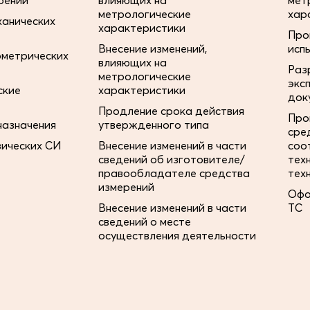
рений
влияющих на
мет
метрологические
хар
ханических
характеристики
Про
Внесение изменений,
исп
ометрических
влияющих на
Раз
метрологические
экс
ские
характеристики
док
Продление срока действия
Про
назначения
утвержденного типа
сре
зических СИ
Внесение изменений в части
соо
сведений об изготовителе/
тех
правообладателе средства
тех
измерений
Офо
Внесение изменений в части
ТС
сведений о месте
осуществления деятельности