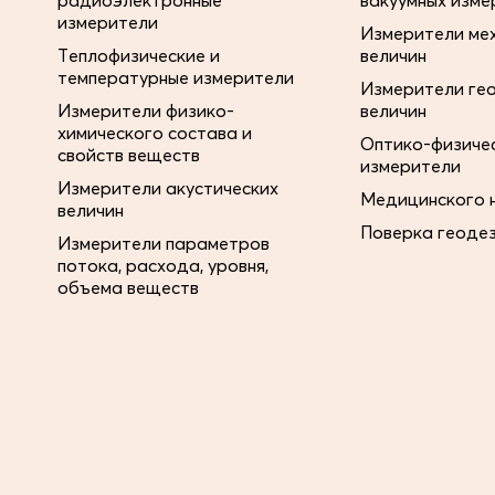
радиоэлектронные
вакуумных изме
измерители
Измерители ме
Теплофизические и
величин
температурные измерители
Измерители ге
Измерители физико-
величин
химического состава и
Оптико-физиче
свойств веществ
измерители
Измерители акустических
Медицинского 
величин
Поверка геоде
Измерители параметров
потока, расхода, уровня,
объема веществ