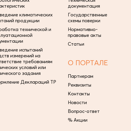
рологических
техническая
актеристик
документация
ведение климатических
Государственные
ытаний продукции
схемы поверки
работка технической и
Нормативно-
плуатационной
правовые акты
ументации
Статьи
ведение испытаний
дств измерений на
тветствие требованиям
О ПОРТАЛЕ
нических условий или
нического задания
Партнерам
рмление Деклараций ТР
Реквизиты
Контакты
Новости
Вопрос-ответ
% Акции