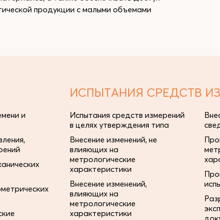
гической продукции с малыми объемами
ИСПЫТАНИЯ СРЕДСТВ И
мени и
Испытания средств измерений
Вне
в целях утверждения типа
све
ления,
Внесение изменений, не
Про
рений
влияющих на
мет
метрологические
хар
ханических
характеристики
Про
Внесение изменений,
исп
ометрических
влияющих на
Раз
метрологические
экс
ские
характеристики
док