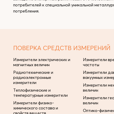
потребителей к специальной уникальной металлур
потребления.
ПОВЕРКА СРЕДСТВ ИЗМЕРЕНИЙ
Измерители электрических и
Измерители вре
магнитных величин
частоты
Радиотехнические и
Измерители дав
радиоэлектронные
вакуумных изме
измерители
Измерители ме
Теплофизические и
величин
температурные измерители
Измерители ге
Измерители физико-
величин
химического состава и
Оптико-физиче
свойств веществ