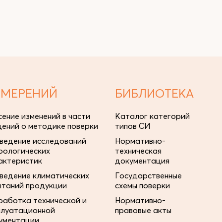
ЗМЕРЕНИЙ
БИБЛИОТЕКА
сение изменений в части
Каталог категорий
дений о методике поверки
типов СИ
ведение исследований
Нормативно-
рологических
техническая
актеристик
документация
ведение климатических
Государственные
ытаний продукции
схемы поверки
работка технической и
Нормативно-
плуатационной
правовые акты
ументации