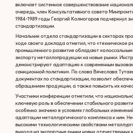
включает системное совершенствование националь
очередь, член Консультативного совета Минпромт
1984-1989 годы Георгий Колмогоров подчеркнул з
стандартизации.
Начальник отдела стандартизации в секторах пр
ходе своего доклада отметил, что «техническое р
промышленного развития обладают колоссальным п
экспорту металлопродукции на новые рынки. Инст
демонстрируют адаптацию к современным вызовам,
санкционной политики». По слова Вячеслава Тутаев
документах по стандартизации, позволит обеспеч
обращением продукции, а также повысить их качес
Участники конференции отметили, что национальн
ключевую роль в обеспечении стабильного развити
особенно значимо в условиях глобальных изменений
адаптации металлургического комплекса к ним. 
высокими технологическими свойствами металлург
выхода на экспортные рынки новых отечественных 