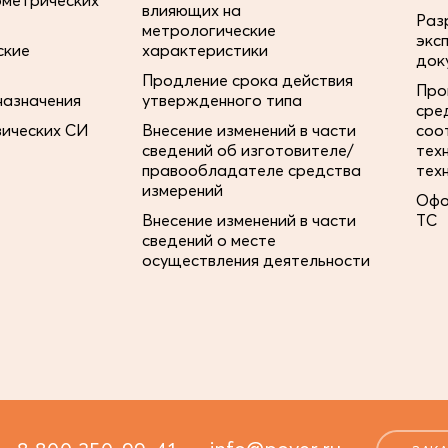
ометрических
влияющих на
Раз
метрологические
экс
ские
характеристики
док
Продление срока действия
Про
назначения
утвержденного типа
сре
зических СИ
Внесение изменений в части
соо
сведений об изготовителе/
тех
правообладателе средства
тех
измерений
Офо
Внесение изменений в части
ТС
сведений о месте
осуществления деятельности