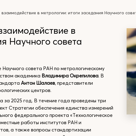
 взаимодействие в метрологии: итоги заседания Научного сове
взаимодействие в
ия Научного совета
е Научного совета РАН по метрологическому
ьством академика
Владимира Окрепилова
. В
тандарта
Антон Шалаев
, представители
рологических центров.
 за 2025 год. В течение года проведены три
оект Стратегии обеспечения единства измерений
льного федерального проекта «Технологическое
вместные работы институтов РАН и
утов, а также вопросы стандартизации