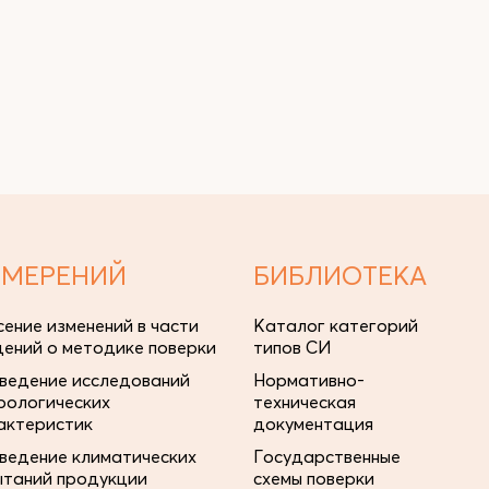
ЗМЕРЕНИЙ
БИБЛИОТЕКА
сение изменений в части
Каталог категорий
дений о методике поверки
типов СИ
ведение исследований
Нормативно-
рологических
техническая
актеристик
документация
ведение климатических
Государственные
ытаний продукции
схемы поверки