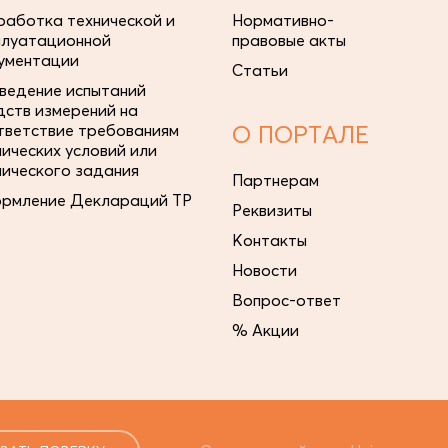
работка технической и
Нормативно-
плуатационной
правовые акты
ументации
Статьи
ведение испытаний
дств измерений на
тветствие требованиям
О ПОРТАЛЕ
нических условий или
нического задания
Партнерам
рмление Деклараций ТР
Реквизиты
Контакты
Новости
Вопрос-ответ
% Акции