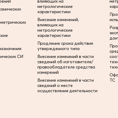
рений
влияющих на
мет
метрологические
хар
ханических
характеристики
Про
Внесение изменений,
исп
ометрических
влияющих на
Раз
метрологические
экс
ские
характеристики
док
Продление срока действия
Про
назначения
утвержденного типа
сре
зических СИ
Внесение изменений в части
соо
сведений об изготовителе/
тех
правообладателе средства
тех
измерений
Офо
Внесение изменений в части
ТС
сведений о месте
осуществления деятельности