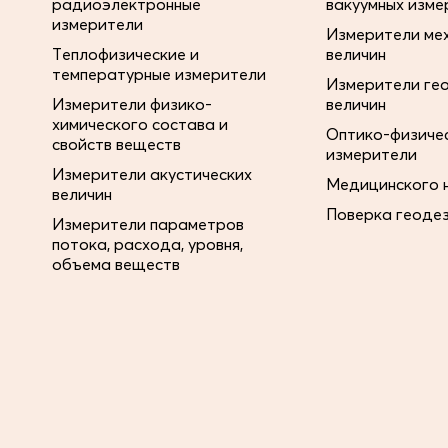
радиоэлектронные
вакуумных изме
измерители
Измерители ме
Теплофизические и
величин
температурные измерители
Измерители ге
Измерители физико-
величин
химического состава и
Оптико-физиче
свойств веществ
измерители
Измерители акустических
Медицинского 
величин
Поверка геоде
Измерители параметров
потока, расхода, уровня,
объема веществ