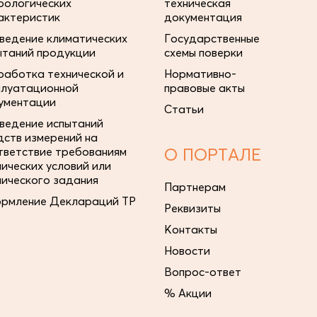
рологических
техническая
актеристик
документация
ведение климатических
Государственные
ытаний продукции
схемы поверки
работка технической и
Нормативно-
плуатационной
правовые акты
ументации
Статьи
ведение испытаний
дств измерений на
тветствие требованиям
О ПОРТАЛЕ
нических условий или
нического задания
Партнерам
рмление Деклараций ТР
Реквизиты
Контакты
Новости
Вопрос-ответ
% Акции