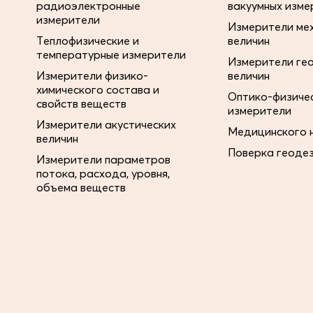
радиоэлектронные
вакуумных изме
измерители
Измерители ме
Теплофизические и
величин
температурные измерители
Измерители ге
Измерители физико-
величин
химического состава и
Оптико-физиче
свойств веществ
измерители
Измерители акустических
Медицинского 
величин
Поверка геоде
Измерители параметров
потока, расхода, уровня,
объема веществ