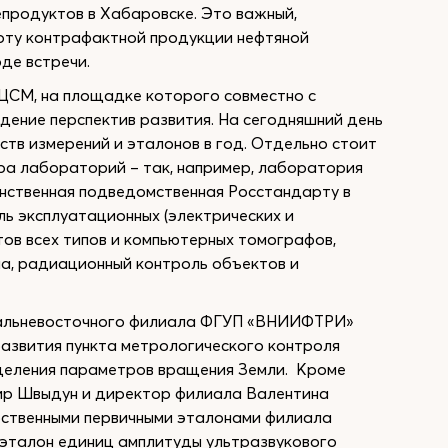
продуктов в Хабаровске. Это важный,
оту контрафактной продукции нефтяной
де встречи.
ЦСМ, на площадке которого совместно с
ение перспектив развития. На сегодняшний день
ств измерений и эталонов в год. Отдельно стоит
ра лабораторий – так, например, лаборатория
нственная подведомственная Росстандарту в
ь эксплуатационных (электрических и
ов всех типов и компьютерных томографов,
а, радиационный контроль объектов и
Дальневосточного филиала ФГУП «ВНИИФТРИ»
азвития пункта метрологического контроля
еделения параметров вращения Земли. Кроме
р Швыдун и директор филиала Валентина
рственными первичными эталонами филиала
 эталон единиц амплитуды ультразвукового