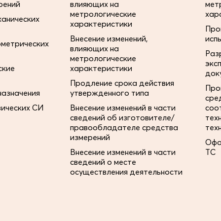
рений
влияющих на
мет
метрологические
хар
ханических
характеристики
Про
Внесение изменений,
исп
ометрических
влияющих на
Раз
метрологические
экс
ские
характеристики
док
Продление срока действия
Про
назначения
утвержденного типа
сре
зических СИ
Внесение изменений в части
соо
сведений об изготовителе/
тех
правообладателе средства
тех
измерений
Офо
Внесение изменений в части
ТС
сведений о месте
осуществления деятельности