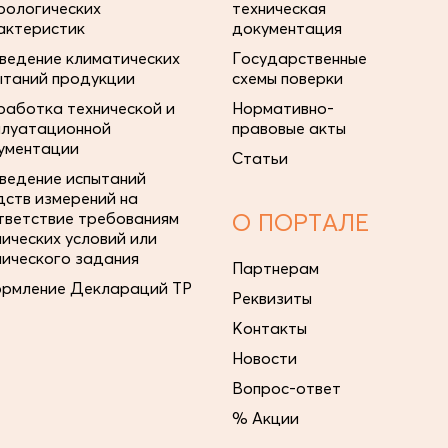
рологических
техническая
актеристик
документация
ведение климатических
Государственные
ытаний продукции
схемы поверки
работка технической и
Нормативно-
плуатационной
правовые акты
ументации
Статьи
ведение испытаний
дств измерений на
тветствие требованиям
О ПОРТАЛЕ
нических условий или
нического задания
Партнерам
рмление Деклараций ТР
Реквизиты
Контакты
Новости
Вопрос-ответ
% Акции