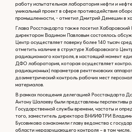
работу испытательная лаборатория нефти и нефте
уникальный проект в сфере противодействия обор
промышленности, - отметил Дмитрий Демешин в хо
Глава Росстандарта также посетил Хабаровский 
директором Вадимом Павловым состоялось обсужд
Центр осуществляет поверку более 140 тысяч сред
отметить наличие в структуре Хабаровского Цент
радиационного контроля, в настоящий момент еди
ДФО лаборатория, которая осуществляет контрол
радиационных) параметров рентгеновских аппарат
дозиметрический контроль рабочих мест персонал
материалов.
В рамках посещения делегацией Росстандарта 
Антону Шалаеву были представлены перспективы р
Государственной службы времени, частоты и опр
того, заместитель директора ВНИИФТРИ Владими
Бусовикова ознакомили главу ведомства с госуда
области неразрушающего контроля – в том числе,