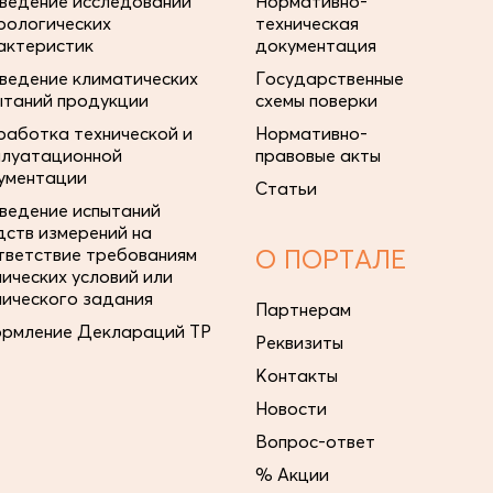
ведение исследований
Нормативно-
рологических
техническая
актеристик
документация
ведение климатических
Государственные
ытаний продукции
схемы поверки
работка технической и
Нормативно-
плуатационной
правовые акты
ументации
Статьи
ведение испытаний
дств измерений на
тветствие требованиям
О ПОРТАЛЕ
нических условий или
нического задания
Партнерам
рмление Деклараций ТР
Реквизиты
Контакты
Новости
Вопрос-ответ
% Акции