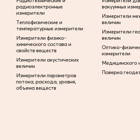
Радиотехнические и
Измерители дав
радиоэлектронные
вакуумных изме
измерители
Измерители ме
Теплофизические и
величин
температурные измерители
Измерители ге
Измерители физико-
величин
химического состава и
Оптико-физиче
свойств веществ
измерители
Измерители акустических
Медицинского 
величин
Поверка геоде
Измерители параметров
потока, расхода, уровня,
объема веществ