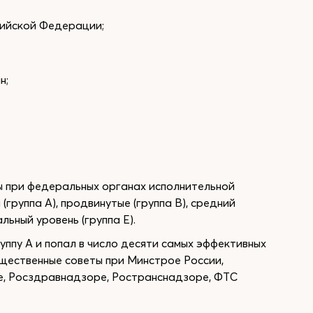
ийской Федерации;
н;
ы при федеральных органах исполнительной
(группа А), продвинутые (группа B), средний
альный уровень (группа Е).
ппу А и попал в число десяти самых эффективных
щественные советы при Минстрое России,
е, Росздравнадзоре, Ространснадзоре, ФТС