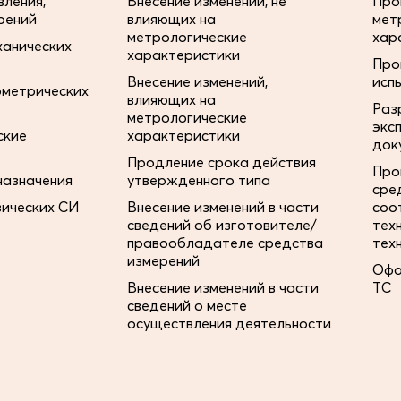
ления,
Внесение изменений, не
Про
рений
влияющих на
мет
метрологические
хар
ханических
характеристики
Про
Внесение изменений,
исп
ометрических
влияющих на
Раз
метрологические
экс
ские
характеристики
док
Продление срока действия
Про
назначения
утвержденного типа
сре
зических СИ
Внесение изменений в части
соо
сведений об изготовителе/
тех
правообладателе средства
тех
измерений
Офо
Внесение изменений в части
ТС
сведений о месте
осуществления деятельности