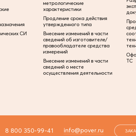
Раз
метрологические
экс
ские
характеристики
док
Продление срока действия
Про
назначения
утвержденного типа
сре
зических СИ
Внесение изменений в части
соо
сведений об изготовителе/
тех
правообладателе средства
тех
измерений
Офо
Внесение изменений в части
ТС
сведений о месте
осуществления деятельности
info@pover.ru
8 800 350-99-41
ЗАКА