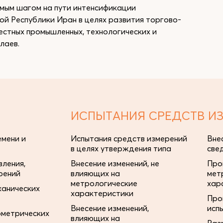
мым шагом на пути интенсификации
й Республики Иран в целях развития торгово-
естных промышленных, технологических и
лаев.
ИСПЫТАНИЯ СРЕДСТВ И
мени и
Испытания средств измерений
Вне
в целях утверждения типа
све
ления,
Внесение изменений, не
Про
рений
влияющих на
мет
метрологические
хар
ханических
характеристики
Про
Внесение изменений,
исп
ометрических
влияющих на