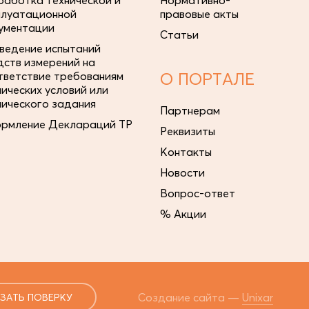
работка технической и
Нормативно-
плуатационной
правовые акты
ументации
Статьи
ведение испытаний
дств измерений на
тветствие требованиям
О ПОРТАЛЕ
нических условий или
нического задания
Партнерам
рмление Деклараций ТР
Реквизиты
Контакты
Новости
Вопрос-ответ
% Акции
Создание сайта —
Unixar
ЗАТЬ ПОВЕРКУ