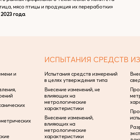
тица, мясо птицы и продукция их переработки»
 2023 года
.
ИСПЫТАНИЯ СРЕДСТВ И
мени и
Испытания средств измерений
Вне
в целях утверждения типа
све
ления,
Внесение изменений, не
Про
рений
влияющих на
мет
метрологические
хар
ханических
характеристики
Про
Внесение изменений,
исп
ометрических
влияющих на
Раз
метрологические
экс
ские
характеристики
док