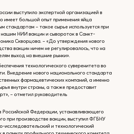
ссии выступило экспертной организацией в
во имеет большой опыт применения яйца
м стандартам – такое сырье используется при
 нашим НИИ вакцин и сывороток в Санкт-
оника Скворцова. – «До утверждения нового
ства вакцин ничем не регулировалось, что на
лям выход на внешние рынки».
еспечения технологического суверенитета во
ти. Внедрение нового национального стандарта
ственных фармацевтических компаний, а именно
ырья внутри страны, а также предоставит
рт», – отметил руководитель
а Российской Федерации, устанавливающего
го при производстве вакцин, выступил ФГБНУ
о-исследовательский и технологический
к в рамках профильного технического комитета