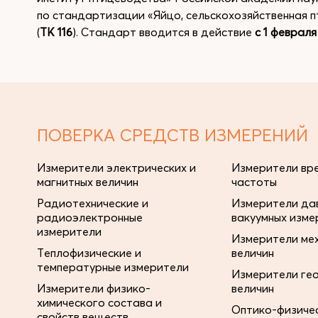
по стандартизации «Яйцо, сельскохозяйственная п
(
ТК 116
). Стандарт вводится в действие
с 1 февраля
ПОВЕРКА СРЕДСТВ ИЗМЕРЕНИЙ
Измерители электрических и
Измерители вре
магнитных величин
частоты
Радиотехнические и
Измерители дав
радиоэлектронные
вакуумных изме
измерители
Измерители ме
Теплофизические и
величин
температурные измерители
Измерители ге
Измерители физико-
величин
химического состава и
Оптико-физиче
свойств веществ