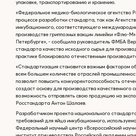
упаковке, транспортированию и хранению.
«Федеральное медико-биологическое агентство Ро
процессе разработки стандарта, так как Агентст
инкубационного, соответствующего международны
производстве гриппозных вакцин линейки «Флю-М»
Петербурге», - сообщила руководитель ФМБА Вер
стандарта качество исходного сырья для производ
практике блокировало отечественным производите
«Стандартизация становится важным фактором об
всем большем количестве отраслей промышленнос
позволит повысить конкуорентоспособность отече
создаст основу для производства качественного с
возможность отправлять свою продукцию на экспо
Росстандарта Антон Шалаев.
Разработчиком проекта национального стандарт
требований для яйца инкубационного, используемо
Федеральный научный центр «Всероссийский научн
институт птицеводства» Российской академии нау