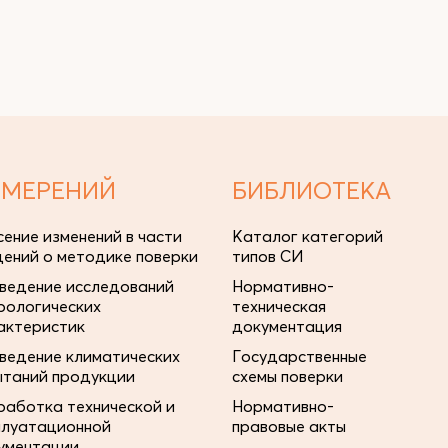
ЗМЕРЕНИЙ
БИБЛИОТЕКА
сение изменений в части
Каталог категорий
дений о методике поверки
типов СИ
ведение исследований
Нормативно-
рологических
техническая
актеристик
документация
ведение климатических
Государственные
ытаний продукции
схемы поверки
работка технической и
Нормативно-
плуатационной
правовые акты
ументации