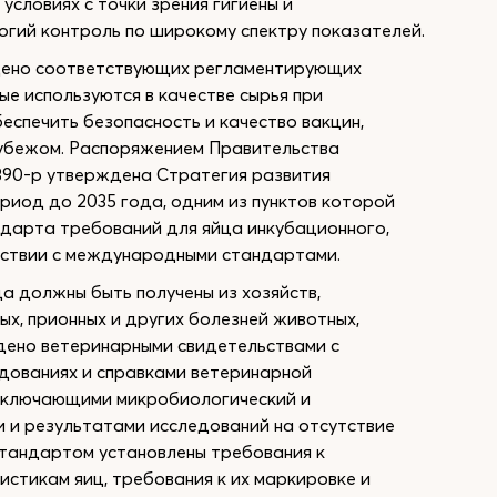
условиях с точки зрения гигиены и
огий контроль по широкому спектру показателей.
ждено соответствующих регламентирующих
ые используются в качестве сырья при
еспечить безопасность и качество вакцин,
рубежом. Распоряжением Правительства
2390-р утверждена Стратегия развития
риод до 2035 года, одним из пунктов которой
дарта требований для яйца инкубационного,
етствии с международными стандартами.
ца должны быть получены из хозяйств,
ых, прионных и других болезней животных,
дено ветеринарными свидетельствами с
дованиях и справками ветеринарной
 включающими микробиологический и
и и результатами исследований на отсутствие
стандартом установлены требования к
стикам яиц, требования к их маркировке и