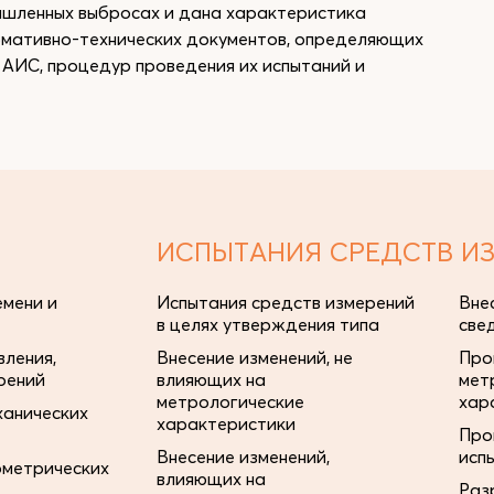
ышленных выбросах и дана характеристика
мативно-технических документов, определяющих
 АИС, процедур проведения их испытаний и
ИСПЫТАНИЯ СРЕДСТВ И
мени и
Испытания средств измерений
Вне
в целях утверждения типа
све
ления,
Внесение изменений, не
Про
рений
влияющих на
мет
метрологические
хар
ханических
характеристики
Про
Внесение изменений,
исп
ометрических
влияющих на
Раз