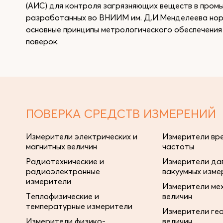
(АИС) для контроля загрязняющих веществ в пром
разработанных во ВНИИМ им. Д.И.Менделеева нор
основные принципы метрологического обеспечения
поверок.
ПОВЕРКА СРЕДСТВ ИЗМЕРЕНИЙ
Измерители электрических и
Измерители вре
магнитных величин
частоты
Радиотехнические и
Измерители дав
радиоэлектронные
вакуумных изме
измерители
Измерители ме
Теплофизические и
величин
температурные измерители
Измерители ге
Измерители физико-
величин