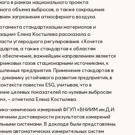
мого в рамках национального проекта
упного объема выбросов, а также сокращение
овнем загрязнения атмосферного воздуха.
ртамента стандартизации материалов и
зации» Елена Костылева рассказала о
ласти углеродного регулирования. «Хочется
дартов, а также стандартов к областям
е обеспечение, важнейшим направлением является
рниковых газов стационарными источниками, к
шленные предприятия. Применение стандартов в
динамику устойчивого развития предприятия, в
онтексте повестки ESG, учитывая, что в
ние целевых показателей по нулевым выбросам
ч», – отметила Елена Костылева.
ико-химических измерений ФГУП «ВНИИМ им.Д.И.
печении достоверности результатов измерений
льными системами. В докладе были представлены
чения автоматических измерительных систем