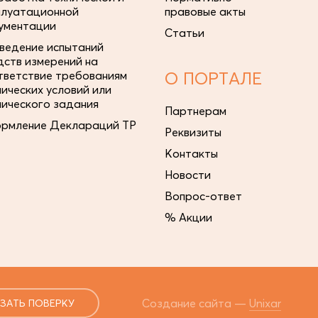
плуатационной
правовые акты
ументации
Статьи
ведение испытаний
дств измерений на
тветствие требованиям
О ПОРТАЛЕ
нических условий или
нического задания
Партнерам
рмление Деклараций ТР
Реквизиты
Контакты
Новости
Вопрос-ответ
% Акции
Создание сайта —
Unixar
ЗАТЬ ПОВЕРКУ