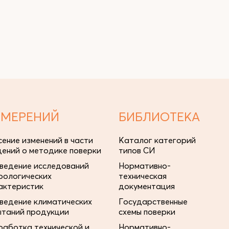
ЗМЕРЕНИЙ
БИБЛИОТЕКА
сение изменений в части
Каталог категорий
дений о методике поверки
типов СИ
ведение исследований
Нормативно-
рологических
техническая
актеристик
документация
ведение климатических
Государственные
ытаний продукции
схемы поверки
работка технической и
Нормативно-