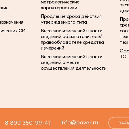
метрологические
экс
ские
характеристики
док
Продление срока действия
Про
назначения
утвержденного типа
сре
зических СИ
Внесение изменений в части
соо
сведений об изготовителе/
тех
правообладателе средства
тех
измерений
Офо
Внесение изменений в части
ТС
сведений о месте
осуществления деятельности
info@pover.ru
8 800 350-99-41
ЗАКА