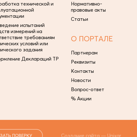
работка технической и
Нормативно-
плуатационной
правовые акты
ументации
Статьи
ведение испытаний
дств измерений на
тветствие требованиям
О ПОРТАЛЕ
нических условий или
нического задания
Партнерам
рмление Деклараций ТР
Реквизиты
Контакты
Новости
Вопрос-ответ
% Акции
Создание сайта —
Unixar
ЗАТЬ ПОВЕРКУ