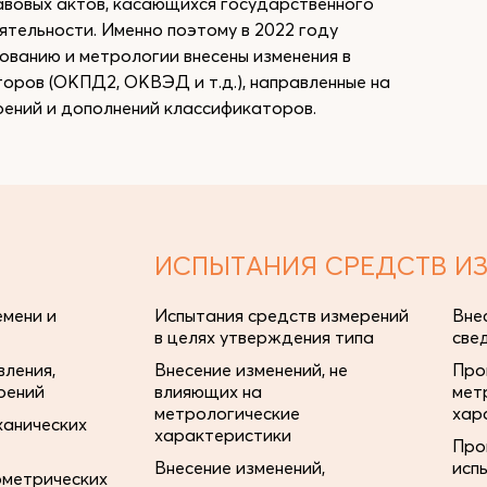
авовых актов, касающихся государственного
тельности. Именно поэтому в 2022 году
ованию и метрологии внесены изменения в
ров (ОКПД2, ОКВЭД и т.д.), направленные на
ений и дополнений классификаторов.
ИСПЫТАНИЯ СРЕДСТВ И
мени и
Испытания средств измерений
Вне
в целях утверждения типа
све
ления,
Внесение изменений, не
Про
рений
влияющих на
мет
метрологические
хар
ханических
характеристики
Про
Внесение изменений,
исп
ометрических