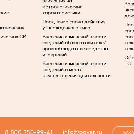
влияющих на
Раз
метрологические
экс
ские
характеристики
док
Продление срока действия
Про
назначения
утвержденного типа
сре
зических СИ
Внесение изменений в части
соо
сведений об изготовителе/
тех
правообладателе средства
тех
измерений
Офо
Внесение изменений в части
ТС
сведений о месте
осуществления деятельности
info@pover.ru
8 800 350-99-41
ЗАКА