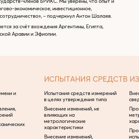
ударств-членов БРИКС. Мы уверены, что опыт и
ргово-экономическое, инвестиционное,
сотрудничество», – подчеркнул Антон Шалаев.
тся за счёт вхождения Аргентины, Египта,
ской Аравии и Эфиопии.
ИСПЫТАНИЯ СРЕДСТВ И
мени и
Испытания средств измерений
Вне
в целях утверждения типа
све
ления,
Внесение изменений, не
Про
рений
влияющих на
мет
метрологические
хар
ханических
характеристики
Про
Внесение изменений,
исп