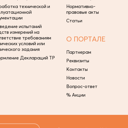
работка технической и
Нормативно-
плуатационной
правовые акты
ументации
Статьи
ведение испытаний
дств измерений на
тветствие требованиям
О ПОРТАЛЕ
нических условий или
нического задания
Партнерам
рмление Деклараций ТР
Реквизиты
Контакты
Новости
Вопрос-ответ
% Акции