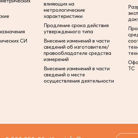
ометрических
влияющих на
Раз
метрологические
экс
ские
характеристики
док
Продление срока действия
Про
назначения
утвержденного типа
сре
зических СИ
Внесение изменений в части
соо
сведений об изготовителе/
тех
правообладателе средства
тех
измерений
Офо
Внесение изменений в части
ТС
сведений о месте
осуществления деятельности