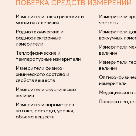
ПОВЕРКА СРЕДСТВ ИЗМЕРЕНИЙ
Измерители электрических и
Измерители вре
магнитных величин
частоты
Радиотехнические и
Измерители дав
радиоэлектронные
вакуумных изме
измерители
Измерители ме
Теплофизические и
величин
температурные измерители
Измерители ге
Измерители физико-
величин
химического состава и
Оптико-физиче
свойств веществ
измерители
Измерители акустических
Медицинского 
величин
Поверка геоде
Измерители параметров
потока, расхода, уровня,
объема веществ