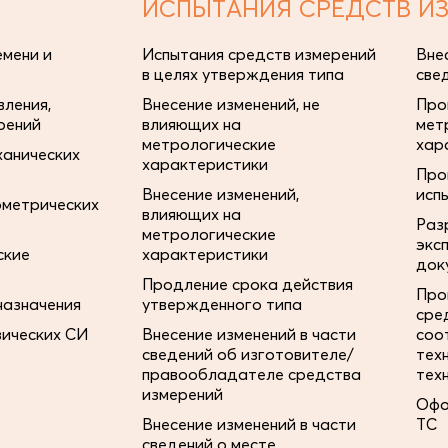
ИСПЫТАНИЯ СРЕДСТВ И
мени и
Испытания средств измерений
Вне
в целях утверждения типа
све
ления,
Внесение изменений, не
Про
рений
влияющих на
мет
метрологические
хар
ханических
характеристики
Про
Внесение изменений,
исп
ометрических
влияющих на
Раз
метрологические
экс
ские
характеристики
док
Продление срока действия
Про
назначения
утвержденного типа
сре
зических СИ
Внесение изменений в части
соо
сведений об изготовителе/
тех
правообладателе средства
тех
измерений
Офо
Внесение изменений в части
ТС
сведений о месте