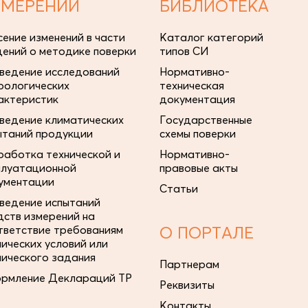
ЗМЕРЕНИЙ
БИБЛИОТЕКА
сение изменений в части
Каталог категорий
дений о методике поверки
типов СИ
ведение исследований
Нормативно-
рологических
техническая
актеристик
документация
ведение климатических
Государственные
ытаний продукции
схемы поверки
работка технической и
Нормативно-
плуатационной
правовые акты
ументации
Статьи
ведение испытаний
дств измерений на
тветствие требованиям
О ПОРТАЛЕ
нических условий или
нического задания
Партнерам
рмление Деклараций ТР
Реквизиты
Контакты