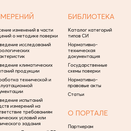
ЗМЕРЕНИЙ
БИБЛИОТЕКА
сение изменений в части
Каталог категорий
дений о методике поверки
типов СИ
ведение исследований
Нормативно-
рологических
техническая
актеристик
документация
ведение климатических
Государственные
ытаний продукции
схемы поверки
работка технической и
Нормативно-
плуатационной
правовые акты
ументации
Статьи
ведение испытаний
дств измерений на
тветствие требованиям
О ПОРТАЛЕ
нических условий или
нического задания
Партнерам