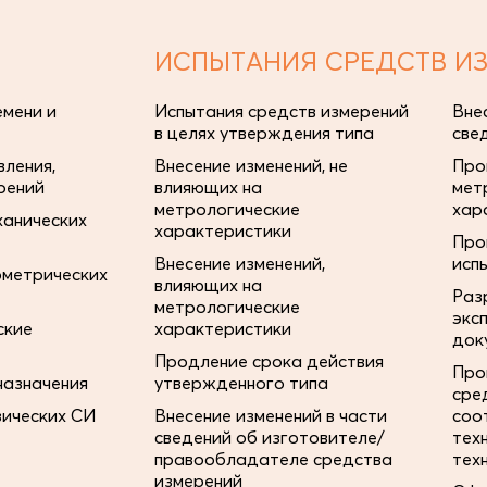
ИСПЫТАНИЯ СРЕДСТВ И
мени и
Испытания средств измерений
Вне
в целях утверждения типа
све
ления,
Внесение изменений, не
Про
рений
влияющих на
мет
метрологические
хар
ханических
характеристики
Про
Внесение изменений,
исп
ометрических
влияющих на
Раз
метрологические
экс
ские
характеристики
док
Продление срока действия
Про
назначения
утвержденного типа
сре
зических СИ
Внесение изменений в части
соо
сведений об изготовителе/
тех
правообладателе средства
тех
измерений