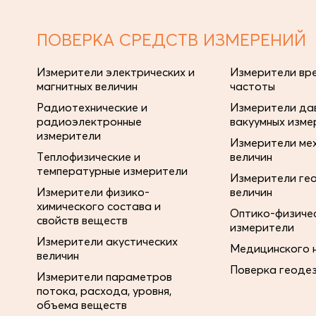
ПОВЕРКА СРЕДСТВ ИЗМЕРЕНИЙ
Измерители электрических и
Измерители вре
магнитных величин
частоты
Радиотехнические и
Измерители дав
радиоэлектронные
вакуумных изме
измерители
Измерители ме
Теплофизические и
величин
температурные измерители
Измерители ге
Измерители физико-
величин
химического состава и
Оптико-физиче
свойств веществ
измерители
Измерители акустических
Медицинского 
величин
Поверка геоде
Измерители параметров
потока, расхода, уровня,
объема веществ