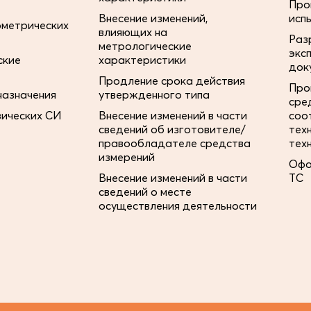
Про
Внесение изменений,
исп
ометрических
влияющих на
Раз
метрологические
экс
ские
характеристики
док
Продление срока действия
Про
назначения
утвержденного типа
сре
зических СИ
Внесение изменений в части
соо
сведений об изготовителе/
тех
правообладателе средства
тех
измерений
Офо
Внесение изменений в части
ТС
сведений о месте
осуществления деятельности