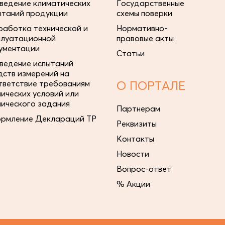
ведение климатических
Государственные
ытаний продукции
схемы поверки
работка технической и
Нормативно-
плуатационной
правовые акты
ументации
Статьи
ведение испытаний
дств измерений на
тветствие требованиям
О ПОРТАЛЕ
нических условий или
нического задания
Партнерам
рмление Деклараций ТР
Реквизиты
Контакты
Новости
Вопрос-ответ
% Акции