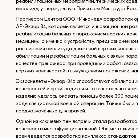
реабилитационных мероприятий, технических сред
инвалиду, утвержденную Приказом Минтруда Росс
Партнёром Центра ООО «Инномед» разработан орт
АР-Экзар 34, который является инновационной ра
реабилитации больных с поражением верхних коне
медицины, а именно к устройству, предназначенном
расширения амплитуды движений верхних конечнос
абилитации и реабилитации больных с вялым парал
качестве тренажера, при проведении работ, связ
верхних конечностей в вынужденном положении, на
Экзоскелеты «Экзар-34» способствуют абилитаци
конечностей и производится из отечественных ко
изделию удалось оказать помощь более 300 пациен
ходе специальной военной операции. Также были 
предназначенные для врачей.
Одной из ключевых тем встречи стала разработка
конечности многофункциональный. Общие техничес
время ведется разработка комплекса стандартов