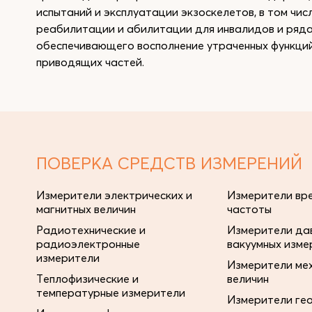
испытаний и эксплуатации экзоскелетов, в том чис
реабилитации и абилитации для инвалидов и ряда
обеспечивающего восполнение утраченных функций
приводящих частей.
ПОВЕРКА СРЕДСТВ ИЗМЕРЕНИЙ
Измерители электрических и
Измерители вре
магнитных величин
частоты
Радиотехнические и
Измерители дав
радиоэлектронные
вакуумных изме
измерители
Измерители ме
Теплофизические и
величин
температурные измерители
Измерители ге