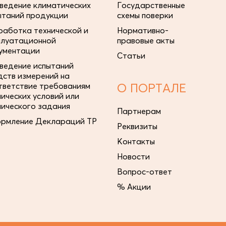
ведение климатических
Государственные
ытаний продукции
схемы поверки
работка технической и
Нормативно-
плуатационной
правовые акты
ументации
Статьи
ведение испытаний
дств измерений на
тветствие требованиям
О ПОРТАЛЕ
нических условий или
нического задания
Партнерам
рмление Деклараций ТР
Реквизиты
Контакты
Новости
Вопрос-ответ
% Акции