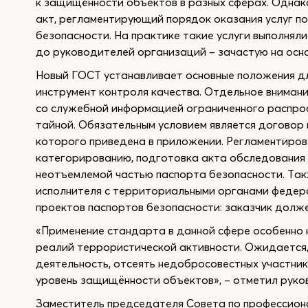
к защищённости объектов в разных сферах. Однак
акт, регламентирующий порядок оказания услуг п
безопасности. На практике такие услуги выполнял
до руководителей организаций – зачастую на осно
Новый ГОСТ устанавливает основные положения дл
инструмент контроля качества. Отдельное вниман
со служебной информацией ограниченного распрос
тайной. Обязательным условием является договор
которого приведена в приложении. Регламентиров
категорированию, подготовка акта обследования 
неотъемлемой частью паспорта безопасности. Та
исполнителя с территориальными органами федера
проектов паспортов безопасности: заказчик долж
«Применение стандарта в данной сфере особенно 
реалий террористической активности. Ожидается, 
деятельность, отсеять недобросовестных участнико
уровень защищённости объектов», – отметил рук
Заместитель председателя Совета по профессион