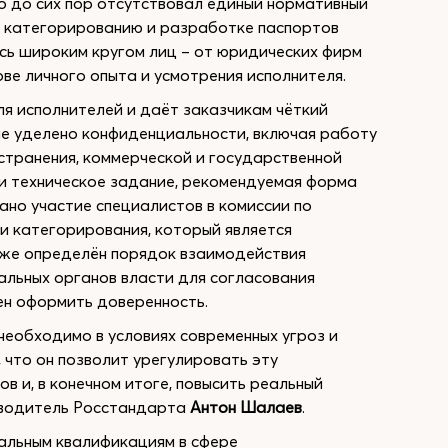
о до сих пор отсутствовал единый нормативный
о категорированию и разработке паспортов
ись широким кругом лиц – от юридических фирм
ве личного опыта и усмотрения исполнителя.
я исполнителей и даёт заказчикам чёткий
ие уделено конфиденциальности, включая работу
транения, коммерческой и государственной
 и техническое задание, рекомендуемая форма
ано участие специалистов в комиссии по
и категорирования, который является
кже определён порядок взаимодействия
льных органов власти для согласования
ен оформить доверенность.
необходимо в условиях современных угроз и
что он позволит урегулировать эту
в и, в конечном итоге, повысить реальный
оводитель Росстандарта
Антон Шалаев
.
альным квалификациям в сфере