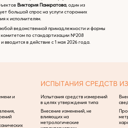
бъектов
Виктория Панкратова
, один из
ует большой спрос на услуги сторонних
ия к исполнителям.
 любой ведомственной принадлежности и формы
м комитетом по стандартизации №208
 вводится в действие с 1 мая 2026 года.
ИСПЫТАНИЯ СРЕДСТВ И
мени и
Испытания средств измерений
Вне
в целях утверждения типа
све
ления,
Внесение изменений, не
Про
рений
влияющих на
мет
метрологические
хар
ханических