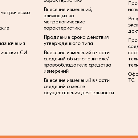
характеристики
Про
Внесение изменений,
исп
ометрических
влияющих на
Раз
метрологические
экс
ские
характеристики
док
Продление срока действия
Про
назначения
утвержденного типа
сре
зических СИ
Внесение изменений в части
соо
сведений об изготовителе/
тех
правообладателе средства
тех
измерений
Офо
Внесение изменений в части
ТС
сведений о месте
осуществления деятельности