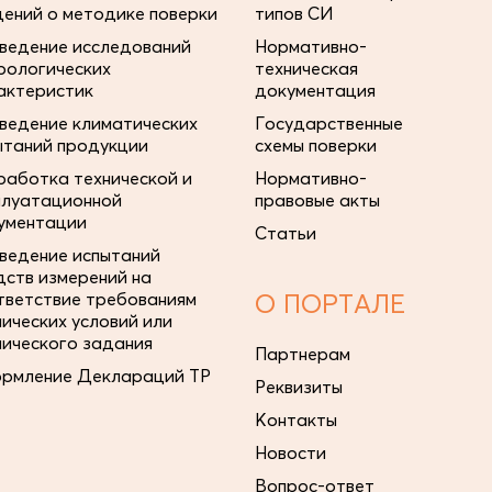
дений о методике поверки
типов СИ
ведение исследований
Нормативно-
рологических
техническая
актеристик
документация
ведение климатических
Государственные
ытаний продукции
схемы поверки
работка технической и
Нормативно-
плуатационной
правовые акты
ументации
Статьи
ведение испытаний
дств измерений на
тветствие требованиям
О ПОРТАЛЕ
нических условий или
нического задания
Партнерам
рмление Деклараций ТР
Реквизиты
Контакты
Новости
Вопрос-ответ