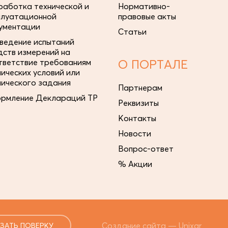
работка технической и
Нормативно-
плуатационной
правовые акты
ументации
Статьи
ведение испытаний
дств измерений на
тветствие требованиям
О ПОРТАЛЕ
нических условий или
нического задания
Партнерам
рмление Деклараций ТР
Реквизиты
Контакты
Новости
Вопрос-ответ
% Акции
Создание сайта —
Unixar
ЗАТЬ ПОВЕРКУ