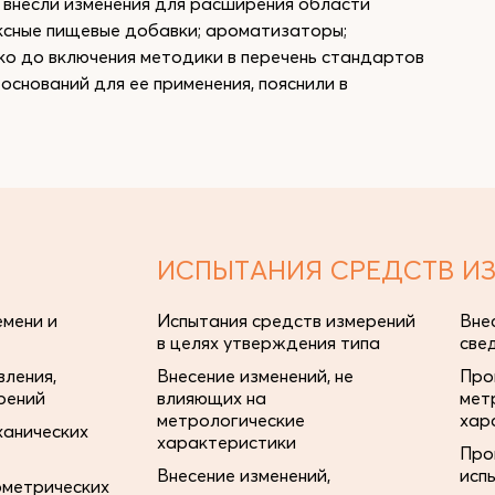
 внесли изменения для расширения области
ексные пищевые добавки; ароматизаторы;
ко до включения методики в перечень стандартов
оснований для ее применения, пояснили в
ИСПЫТАНИЯ СРЕДСТВ И
мени и
Испытания средств измерений
Вне
в целях утверждения типа
све
ления,
Внесение изменений, не
Про
рений
влияющих на
мет
метрологические
хар
ханических
характеристики
Про
Внесение изменений,
исп
ометрических