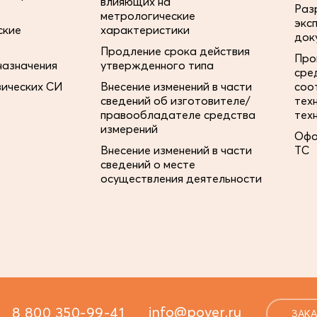
влияющих на
Раз
метрологические
экс
ские
характеристики
док
Продление срока действия
Про
назначения
утвержденного типа
сре
зических СИ
Внесение изменений в части
соо
сведений об изготовителе/
тех
правообладателе средства
тех
измерений
Офо
Внесение изменений в части
ТС
сведений о месте
осуществления деятельности
info@pover.ru
8 800 350-99-41
ЗАКА