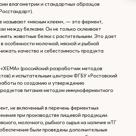
ории влагометрии и стандартных образцов
Росстандарт).
е называют «мясным клеем», — это фермент,
и между белками. Он не только склеивает
инять животные белки с растительными. Это дает
в особенности молочной, мясной и рыбной
снижать качество и себестоимость продукта
 «ХЕМА» (российский разработчик методов
ктов) и испытательным центром ФГБУ «Ростовский
работы по созданию и утверждению
 продуктов питания методом иммуноферментного
ент, не включенный в перечень ферментных
менения при производстве пищевой продукции.
ясного, молочного, рыбного сырья на наличие мТГ
о обеспечения были проведены дополнительные