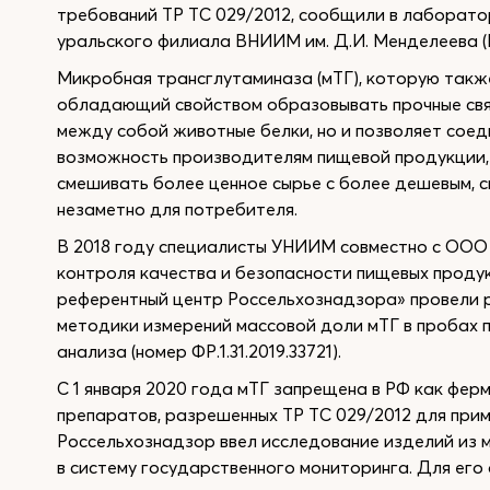
требований ТР ТС 029/2012, сообщили в лаборат
уральского филиала ВНИИМ им. Д.И. Менделеева (
Микробная трансглутаминаза (мТГ), которую такж
обладающий свойством образовывать прочные связ
между собой животные белки, но и позволяет соед
возможность производителям пищевой продукции, 
смешивать более ценное сырье с более дешевым, 
незаметно для потребителя.
В 2018 году специалисты УНИИМ совместно с ООО
контроля качества и безопасности пищевых проду
референтный центр Россельхознадзора» провели 
методики измерений массовой доли мТГ в пробах
анализа (номер ФР.1.31.2019.33721).
С 1 января 2020 года мТГ запрещена в РФ как ферм
препаратов, разрешенных ТР ТС 029/2012 для при
Россельхознадзор ввел исследование изделий из м
в систему государственного мониторинга. Для ег