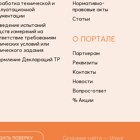
работка технической и
Нормативно-
плуатационной
правовые акты
ументации
Статьи
ведение испытаний
дств измерений на
тветствие требованиям
О ПОРТАЛЕ
нических условий или
нического задания
Партнерам
рмление Деклараций ТР
Реквизиты
Контакты
Новости
Вопрос-ответ
% Акции
Создание сайта —
Unixar
ЗАТЬ ПОВЕРКУ