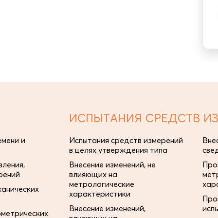
ИСПЫТАНИЯ СРЕДСТВ И
мени и
Испытания средств измерений
Вне
в целях утверждения типа
све
ления,
Внесение изменений, не
Про
рений
влияющих на
мет
метрологические
хар
ханических
характеристики
Про
Внесение изменений,
исп
ометрических