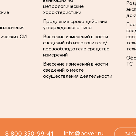
влияющих на
Раз
метрологические
экс
ские
характеристики
док
Продление срока действия
Про
назначения
утвержденного типа
сре
зических СИ
Внесение изменений в части
соо
сведений об изготовителе/
тех
правообладателе средства
тех
измерений
Офо
Внесение изменений в части
ТС
сведений о месте
осуществления деятельности
info@pover.ru
8 800 350-99-41
ЗАКА