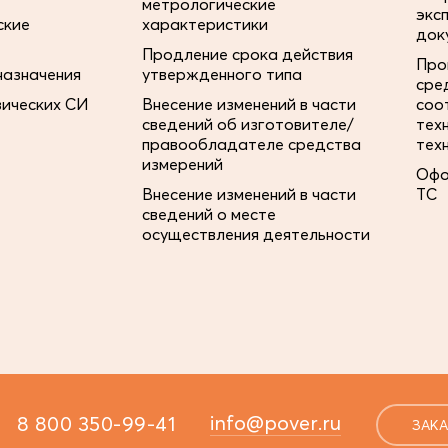
метрологические
экс
ские
характеристики
док
Продление срока действия
Про
назначения
утвержденного типа
сре
зических СИ
Внесение изменений в части
соо
сведений об изготовителе/
тех
правообладателе средства
тех
измерений
Офо
Внесение изменений в части
ТС
сведений о месте
осуществления деятельности
info@pover.ru
8 800 350-99-41
ЗАКА