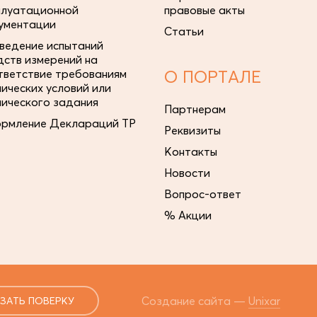
плуатационной
правовые акты
ументации
Статьи
ведение испытаний
дств измерений на
тветствие требованиям
О ПОРТАЛЕ
нических условий или
нического задания
Партнерам
рмление Деклараций ТР
Реквизиты
Контакты
Новости
Вопрос-ответ
% Акции
Создание сайта —
Unixar
ЗАТЬ ПОВЕРКУ