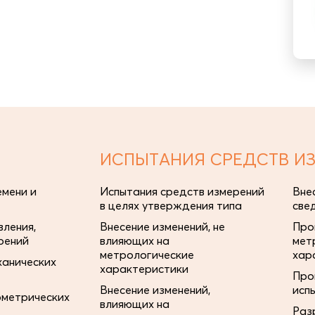
ИСПЫТАНИЯ СРЕДСТВ И
мени и
Испытания средств измерений
Вне
в целях утверждения типа
све
ления,
Внесение изменений, не
Про
рений
влияющих на
мет
метрологические
хар
ханических
характеристики
Про
Внесение изменений,
исп
ометрических
влияющих на
Раз