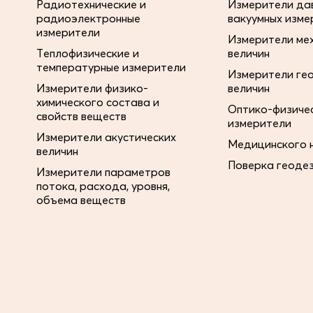
Радиотехнические и
Измерители дав
радиоэлектронные
вакуумных изме
измерители
Измерители ме
Теплофизические и
величин
температурные измерители
Измерители ге
Измерители физико-
величин
химического состава и
Оптико-физиче
свойств веществ
измерители
Измерители акустических
Медицинского 
величин
Поверка геоде
Измерители параметров
потока, расхода, уровня,
объема веществ