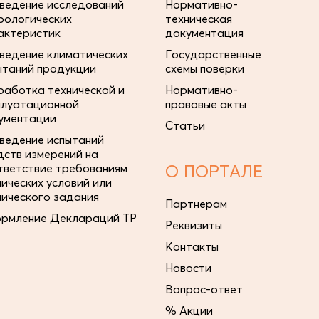
ведение исследований
Нормативно-
рологических
техническая
актеристик
документация
ведение климатических
Государственные
ытаний продукции
схемы поверки
работка технической и
Нормативно-
плуатационной
правовые акты
ументации
Статьи
ведение испытаний
дств измерений на
тветствие требованиям
О ПОРТАЛЕ
нических условий или
нического задания
Партнерам
рмление Деклараций ТР
Реквизиты
Контакты
Новости
Вопрос-ответ
% Акции