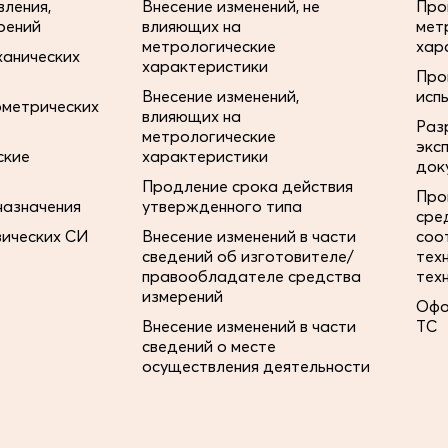
ления,
Внесение изменений, не
Про
рений
влияющих на
мет
метрологические
хар
ханических
характеристики
Про
Внесение изменений,
исп
ометрических
влияющих на
Раз
метрологические
экс
ские
характеристики
док
Продление срока действия
Про
назначения
утвержденного типа
сре
зических СИ
Внесение изменений в части
соо
сведений об изготовителе/
тех
правообладателе средства
тех
измерений
Офо
Внесение изменений в части
ТС
сведений о месте
осуществления деятельности