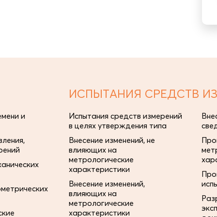
ИСПЫТАНИЯ СРЕДСТВ И
мени и
Испытания средств измерений
Вне
в целях утверждения типа
све
ления,
Внесение изменений, не
Про
рений
влияющих на
мет
метрологические
хар
ханических
характеристики
Про
Внесение изменений,
исп
ометрических
влияющих на
Раз
метрологические
экс
ские
характеристики