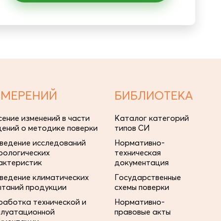
ЗМЕРЕНИЙ
БИБЛИОТЕКА
сение изменений в части
Каталог категорий
дений о методике поверки
типов СИ
ведение исследований
Нормативно-
рологических
техническая
актеристик
документация
ведение климатических
Государственные
ытаний продукции
схемы поверки
работка технической и
Нормативно-
плуатационной
правовые акты