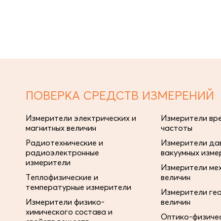
ПОВЕРКА СРЕДСТВ ИЗМЕРЕНИЙ
Измерители электрических и
Измерители вре
магнитных величин
частоты
Радиотехнические и
Измерители дав
радиоэлектронные
вакуумных изме
измерители
Измерители ме
Теплофизические и
величин
температурные измерители
Измерители ге
Измерители физико-
величин
химического состава и
Оптико-физиче