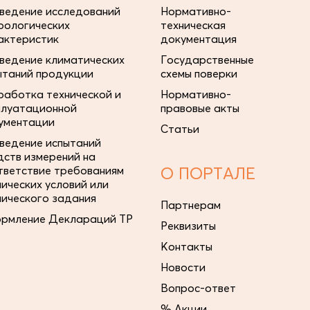
ведение исследований
Нормативно-
рологических
техническая
актеристик
документация
ведение климатических
Государственные
ытаний продукции
схемы поверки
работка технической и
Нормативно-
плуатационной
правовые акты
ументации
Статьи
ведение испытаний
дств измерений на
тветствие требованиям
О ПОРТАЛЕ
нических условий или
нического задания
Партнерам
рмление Деклараций ТР
Реквизиты
Контакты
Новости
Вопрос-ответ
% Акции