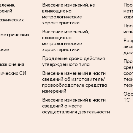
ления,
Внесение изменений, не
Про
рений
влияющих на
мет
метрологические
хар
ханических
характеристики
Про
Внесение изменений,
исп
ометрических
влияющих на
Раз
метрологические
экс
ские
характеристики
док
Продление срока действия
Про
назначения
утвержденного типа
сре
зических СИ
Внесение изменений в части
соо
сведений об изготовителе/
тех
правообладателе средства
тех
измерений
Офо
Внесение изменений в части
ТС
сведений о месте
осуществления деятельности