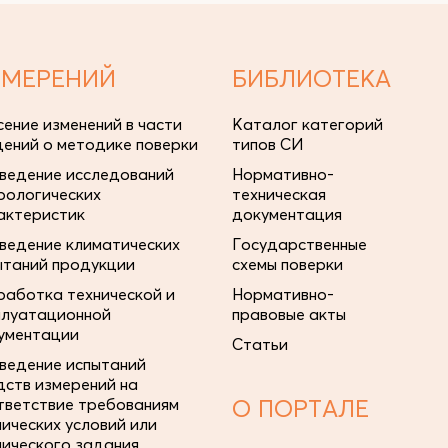
ЗМЕРЕНИЙ
БИБЛИОТЕКА
сение изменений в части
Каталог категорий
дений о методике поверки
типов СИ
ведение исследований
Нормативно-
рологических
техническая
актеристик
документация
ведение климатических
Государственные
ытаний продукции
схемы поверки
работка технической и
Нормативно-
плуатационной
правовые акты
ументации
Статьи
ведение испытаний
дств измерений на
тветствие требованиям
О ПОРТАЛЕ
нических условий или
нического задания