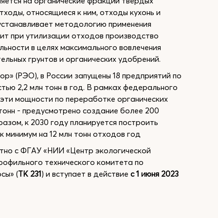
няется на органические фракции твердых
ходы, относящиеся к ним, отходы кухонь и
 устанавливает методологию применения
чит при утилизации отходов производство
льности в целях максимального вовлечения
ельных грунтов и органических удобрений.
р» (РЭО), в России запущены 18 предприятий по
ю 2,2 млн тонн в год. В рамках федерального
 эти мощности по переработке органических
 тонн - предусмотрено создание более 200
азом, к 2030 году планируется построить
 минимум на 12 млн тонн отходов год
тно с ФГАУ «НИИ «Центр экологической
рофильного технического комитета по
сы» (
ТК 231
) и вступает в действие
с 1 июня 2023