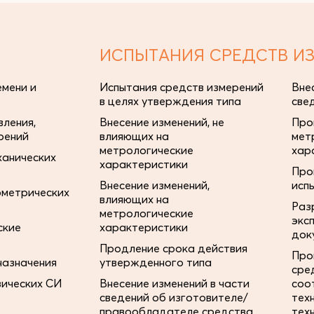
ИСПЫТАНИЯ СРЕДСТВ И
мени и
Испытания средств измерений
Вне
в целях утверждения типа
све
ления,
Внесение изменений, не
Про
рений
влияющих на
мет
метрологические
хар
ханических
характеристики
Про
Внесение изменений,
исп
ометрических
влияющих на
Раз
метрологические
экс
ские
характеристики
док
Продление срока действия
Про
назначения
утвержденного типа
сре
зических СИ
Внесение изменений в части
соо
сведений об изготовителе/
тех
правообладателе средства
тех