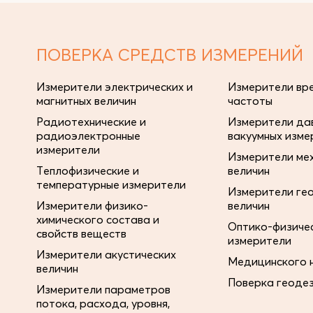
ПОВЕРКА СРЕДСТВ ИЗМЕРЕНИЙ
Измерители электрических и
Измерители вре
магнитных величин
частоты
Радиотехнические и
Измерители дав
радиоэлектронные
вакуумных изме
измерители
Измерители ме
Теплофизические и
величин
температурные измерители
Измерители ге
Измерители физико-
величин
химического состава и
Оптико-физиче
свойств веществ
измерители
Измерители акустических
Медицинского 
величин
Поверка геоде
Измерители параметров
потока, расхода, уровня,