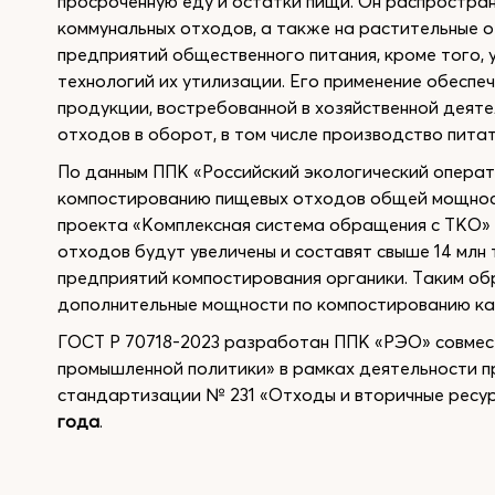
просроченную еду и остатки пищи. Он распростра
коммунальных отходов, а также на растительные от
предприятий общественного питания, кроме того,
технологий их утилизации. Его применение обеспе
продукции, востребованной в хозяйственной деяте
отходов в оборот, в том числе производство питат
По данным ППК «Российский экологический операто
компостированию пищевых отходов общей мощность
проекта «Комплексная система обращения с ТКО»
отходов будут увеличены и составят свыше 14 млн
предприятий компостирования органики. Таким обр
дополнительные мощности по компостированию как
ГОСТ Р 70718-2023 разработан ППК «РЭО» совмес
промышленной политики» в рамках деятельности п
стандартизации № 231 «Отходы и вторичные ресур
года
.